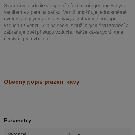
Svou
kávu obdržíte ve speciálním balení s jednocestným
ventilem a zipem na sáčku. Ventil
umožňuje j
ednosměrné
uvolňování plynů z čerstvé kávy a zabraňuje přístupu
vzduchu z venku. Zip na sáčku slouží k rychlému zavření a
zabraňuje opět přístupu vzduchu, takže káva vydrží déle
čerstvá i po rozbalení.
Obecný popis pražení kávy
Parametry
Výrobce
BOLIJA