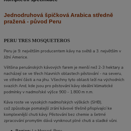
Jednodruhová špičková Arabica středně
praž
ená - původ Peru
PERU TRES MOSQUETEROS
Peru je 9. největším producentem kávy na světě a 3. největším v
Jižní Americe.
Většina peruánských kávových farem je menší než 2-3 hektary a
nacházejí se ve třech hlavních oblastech pěstování - na severu,
ve střední části a na jihu. Všechny tyto oblasti leží na východních
svazích And, kde jsou pro pěstování kávy ideální klimatické
podmínky v nadmořské výšce 900 - 1.800 m n.m.
Káva roste ve vysokých nadmořských výškách (SHB),
což způsobuje pomalejší zrání kávové třešně přispívající ke
komplexnější chuti kávy. Pěstování bez chemie a šetrné
zpracování promytím dává vyniknout plné chuti a sladké vůni.
Region:
La Merced, Peru