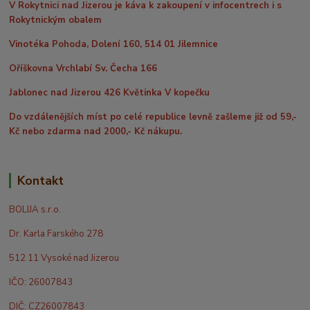
V Rokytnici nad Jizerou je káva k zakoupení v infocentrech i s
Rokytnickým obalem
Vinotéka Pohoda, Dolení 160, 514 01 Jilemnice
Oříškovna Vrchlabí Sv. Čecha 166
Jablonec nad Jizerou 426 Květinka V kopečku
Do vzdálenějších míst po celé republice levně zašleme již od 59,-
Kč nebo zdarma nad 2000,- Kč nákupu.
Kontakt
BOLIJA s.r.o.
Dr. Karla Farského 278
512 11 Vysoké nad Jizerou
IČO: 26007843
DIČ: CZ26007843