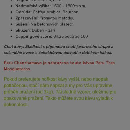
Nadmořská výška:
1600 - 1800m.n.m.
Odrůda:
Coffea Arabica, Bourbon
Zpracování:
Promytou metodou
Sušení:
Na betonových platech
Sklizeň:
Duben - září
Cuppingové scóre:
84,25 bodů ze 100
Chuť kávy: Sladkost s příjemnou chutí javorového sirupu a
sušeného ovoce s čokoládovou dochutí a dotekem kakaa.
Peru Chanchamayo je nahrazeno touto kávou Peru Tres
Mosqueteros.
Pokud preferujete hořkost kávy vyšší, nebo naopak
potlačenou, stačí nám napsat a my pro Vás upravíme
průběh pražení (od 3kg). Následně vzorec uložíme pro
opakované pražení. Takto můžete svou kávu vyladit k
dokonalosti.