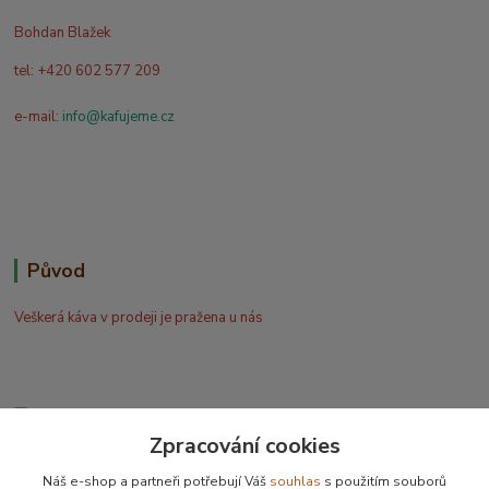
Bohdan Blažek
tel: +420 602 577 209
e-mail:
info@kafujeme.cz
Původ
Veškerá káva v prodeji je pražena u nás
Zpracování cookies
Bohdan Blažek
Náš e-shop a partneři potřebují Váš
souhlas
s použitím souborů