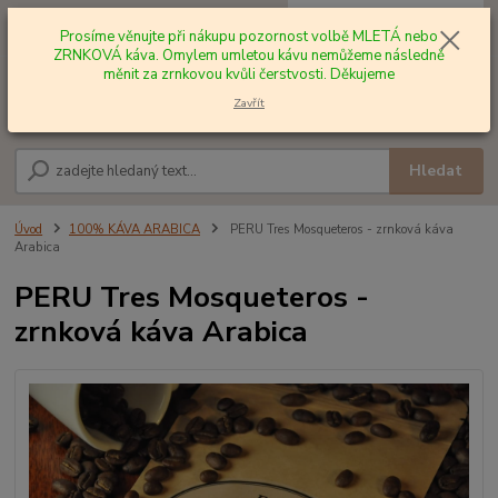
0
ks
+420 602 577 209
za
0,00 Kč
Prosíme věnujte při nákupu pozornost volbě MLETÁ nebo
ZRNKOVÁ káva. Omylem umletou kávu nemůžeme následně
měnit za zrnkovou kvůli čerstvosti. Děkujeme
Menu
Zavřít
Hledat
Úvod
100% KÁVA ARABICA
PERU Tres Mosqueteros - zrnková káva
Arabica
PERU Tres Mosqueteros -
zrnková káva Arabica