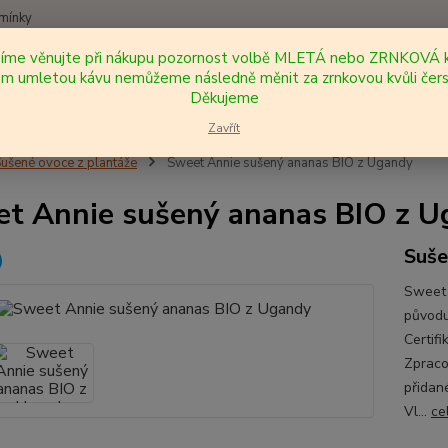
mínky
síme věnujte při nákupu pozornost volbě MLETÁ nebo ZRNKOVÁ k
Nevíte
 umletou kávu nemůžeme následně měnit za zrnkovou kvůli čers
Hledat
+420
Děkujeme
Zavřít
ušené ovoce z plantáže
Sweet Annie sušený ananas BIO z Ugandy
t Annie sušený ananas BIO z 
Suše
Sweet
původu
Certif
Zpraco
přidan
Vl...
ce