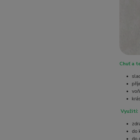
Chuť a t
sla
pří
voň
krá
Využití:
zdr
do 
do 