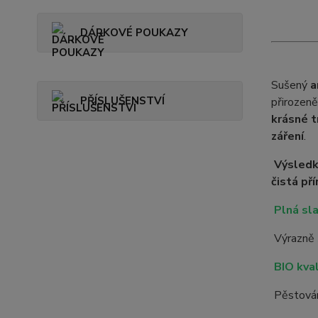
DÁRKOVÉ POUKAZY
Sušený
a
PŘÍSLUŠENSTVÍ
přirozen
krásné t
záření
.
Výsled
čistá př
Plná sla
Výrazně
BIO kval
Pěstov