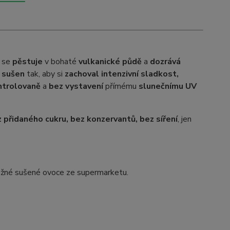
e se
pěstuje
v bohaté
vulkanické půdě
a
dozrává
ě sušen
tak, aby si
zachoval intenzivní sladkost,
ntrolovaně
a
bez vystavení
přímému
slunečnímu UV
přidaného cukru, bez konzervantů, bez síření
, jen
běžné sušené ovoce ze supermarketu.