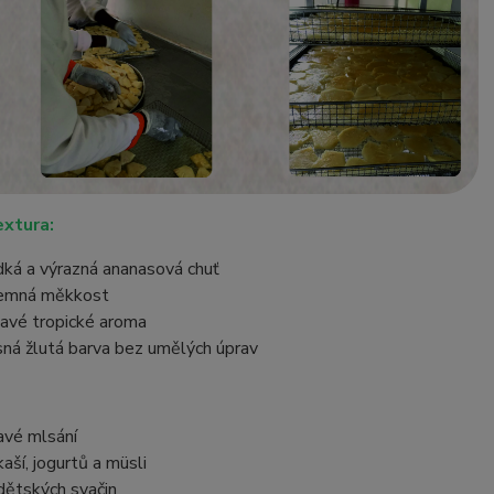
extura:
dká a výrazná ananasová chuť
jemná měkkost
avé tropické aroma
sná žlutá barva bez umělých úprav
avé mlsání
kaší, jogurtů a müsli
dětských svačin