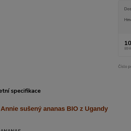
Dos
Hmo
10
89 
Číslo p
tní specifikace
 Annie sušený ananas BIO z Ugandy