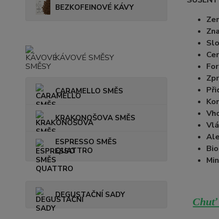
SUŠENÝ
BEZKOFEINOVÉ KÁVY
Ze
Zn
Slo
Cer
KÁVOVÉ SMĚSY
Fo
Zpr
Při
CARAMELLO SMĚS
Kon
Vh
KRAKONOŠOVA SMĚS
Vlá
Ale
ESPRESSO SMĚS
Bio
QUATTRO
Min
DEGUSTAČNÍ SADY
Chuť 