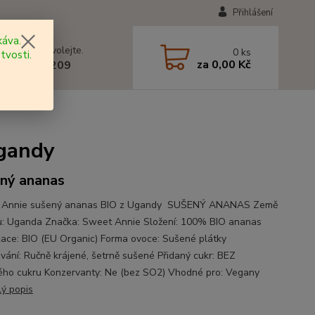
Přihlášení
áva.
 si rady? Zavolejte.
0
ks
tvosti.
za
0,00 Kč
 602 577 209
Ugandy
ný ananas
 Annie sušený ananas BIO z Ugandy SUŠENÝ ANANAS Země
: Uganda Značka: Sweet Annie Složení: 100% BIO ananas
ikace: BIO (EU Organic) Forma ovoce: Sušené plátky
vání: Ručně krájené, šetrně sušené Přidaný cukr: BEZ
ého cukru Konzervanty: Ne (bez SO2) Vhodné pro: Vegany
lý popis