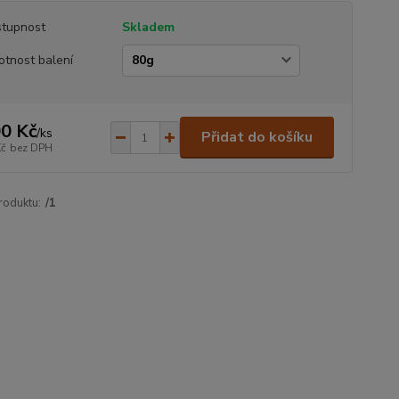
tupnost
Skladem
tnost balení
0 Kč
/
ks
Přidat do košíku
Kč
bez DPH
roduktu:
/1