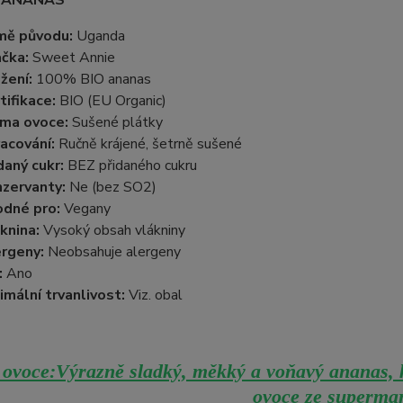
 ANANAS
mě původu:
Uganda
ačka:
Sweet Annie
žení:
100% BIO ananas
tifikace:
BIO (EU Organic)
rma ovoce:
Sušené plátky
acování:
Ručně krájené, šetrně sušené
daný cukr:
BEZ přidaného cukru
zervanty:
Ne (bez SO2)
odné pro:
Vegany
knina:
Vysoký obsah vlákniny
rgeny:
Neobsahuje alergeny
:
Ano
imální trvanlivost:
Viz. obal
ovoce:Výrazně sladký, měkký a voňavý ananas, k
ovoce ze supermar