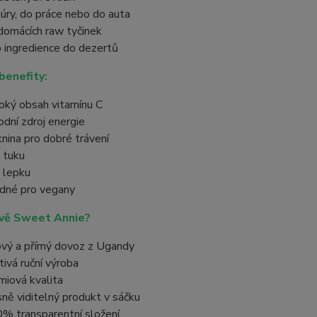
túry, do práce nebo do auta
domácích raw tyčinek
o ingredience do dezertů
 benefity:
oký obsah vitamínu C
rodní zdroj energie
knina pro dobré trávení
 tuku
 lepku
dné pro vegany
ávě Sweet Annie?
ový a přímý dovoz z Ugandy
tivá ruční výroba
miová kvalita
sně viditelný produkt v sáčku
% transparentní složení