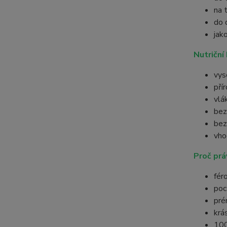
na 
do 
jak
Nutriční
vys
pří
vlá
bez
bez
vho
Proč pr
fér
poc
pré
krá
100