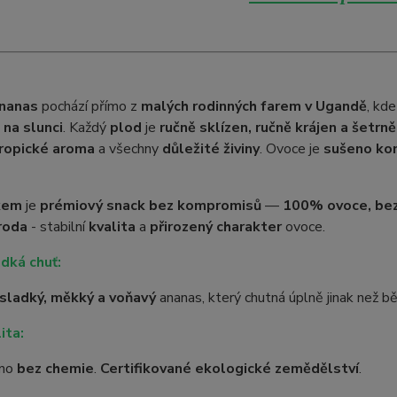
nanas
pochází přímo z
malých rodinných farem v Ugandě
, kd
ě
na slunci
. Každý
plod
je
ručně sklízen, ručně krájen a šetrn
ropické aroma
a všechny
důležité živiny
. Ovoce je
sušeno ko
kem
je
prémiový snack bez kompromisů
—
100% ovoce, bez 
íroda
- stabilní
kvalita
a
přirozený charakter
ovoce.
dká chuť:
sladký, měkký a voňavý
ananas, který chutná úplně jinak než 
ita:
áno
bez chemie
.
Certifikované ekologické zemědělství
.