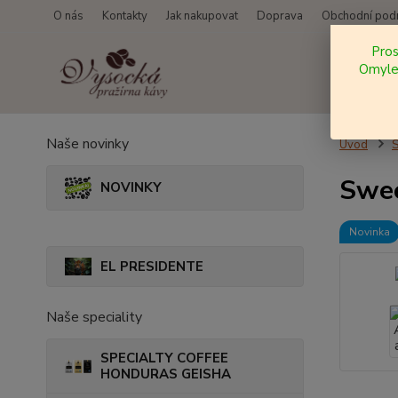
O nás
Kontakty
Jak nakupovat
Doprava
Obchodní pod
Pro
Omylem
Naše novinky
Úvod
S
Swee
NOVINKY
Novinka
EL PRESIDENTE
Naše speciality
SPECIALTY COFFEE
HONDURAS GEISHA