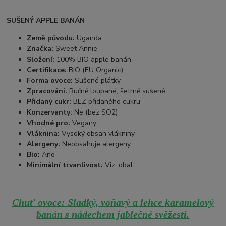
SUŠENÝ APPLE BANÁN
Země původu:
Uganda
Značka:
Sweet Annie
Složení:
100% BIO apple banán
Certifikace:
BIO (EU Organic)
Forma ovoce:
Sušené plátky
Zpracování:
Ručně loupané, šetrně sušené
Přidaný cukr:
BEZ přidaného cukru
Konzervanty:
Ne (bez SO2)
Vhodné pro:
Vegany
Vláknina:
Vysoký obsah vlákniny
Alergeny:
Neobsahuje alergeny
Bio:
Ano
Minimální trvanlivost:
Viz. obal
Chuť ovoce: Sladký, voňavý a lehce karamelový
banán s nádechem jablečné svěžesti.