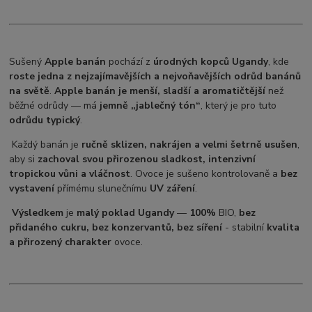
Sušený
Apple banán
pochází z
úrodných kopců Ugandy
, kde
roste jedna z nejzajímavějších a nejvoňavějších odrůd banánů
na světě
.
Apple banán je menší, sladší a aromatičtější
než
běžné odrůdy — má
jemně „jablečný tón“
, který je pro tuto
odrůdu typický
.
Každý banán je
ručně sklizen, nakrájen a velmi šetrně usušen
,
aby si
zachoval svou přirozenou sladkost, intenzivní
tropickou vůni a vláčnost
. Ovoce je sušeno kontrolovaně a
bez
vystavení
přímému slunečnímu
UV záření
.
Výsledkem
je
malý poklad Ugandy
—
100%
BIO,
bez
přidaného cukru, bez konzervantů, bez síření
- stabilní
kvalita
a přirozený charakter
ovoce.