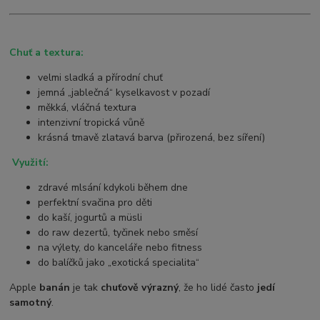
Chuť a textura:
velmi sladká a přírodní chuť
jemná „jablečná“ kyselkavost v pozadí
měkká, vláčná textura
intenzivní tropická vůně
krásná tmavě zlatavá barva (přirozená, bez síření)
Využití:
zdravé mlsání kdykoli během dne
perfektní svačina pro děti
do kaší, jogurtů a müsli
do raw dezertů, tyčinek nebo směsí
na výlety, do kanceláře nebo fitness
do balíčků jako „exotická specialita“
Apple
banán
je tak
chuťově výrazný
, že ho lidé často
jedí
samotný
.