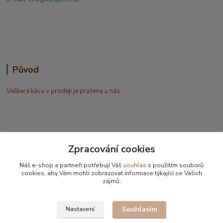
Původ
Veškerá káva v prodeji je pražena u nás
Zpracování cookies
Bohdan Blažek
Náš e-shop a partneři potřebují Váš
souhlas
s použitím souborů
+420 602 577 209
cookies, aby Vám mohli zobrazovat informace týkající se Vašich
zájmů.
info@kafujeme.cz
Souhlasím
Nastavení