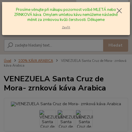
0
ks
+420 602 577 209
za
0,00 Kč
Prosíme věnujte při nákupu pozornost volbě MLETÁ nebo
ZRNKOVÁ káva. Omylem umletou kávu nemůžeme následně
měnit za zrnkovou kvůli čerstvosti. Děkujeme
Menu
Zavřít
Hledat
Úvod
100% KÁVA ARABICA
VENEZUELA Santa Cruz de Mora- zrnková
káva Arabica
VENEZUELA Santa Cruz de
Mora- zrnková káva Arabica