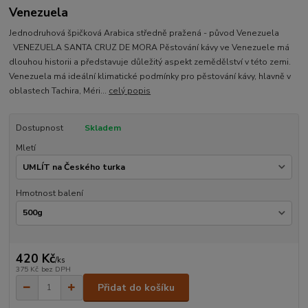
Venezuela
Jednodruhová špičková Arabica středně pražená - původ Venezuela
VENEZUELA SANTA CRUZ DE MORA Pěstování kávy ve Venezuele má
dlouhou historii a představuje důležitý aspekt zemědělství v této zemi.
Venezuela má ideální klimatické podmínky pro pěstování kávy, hlavně v
oblastech Tachira, Méri...
celý popis
Dostupnost
Skladem
Mletí
Hmotnost balení
420 Kč
/
ks
375 Kč
bez DPH
Přidat do košíku