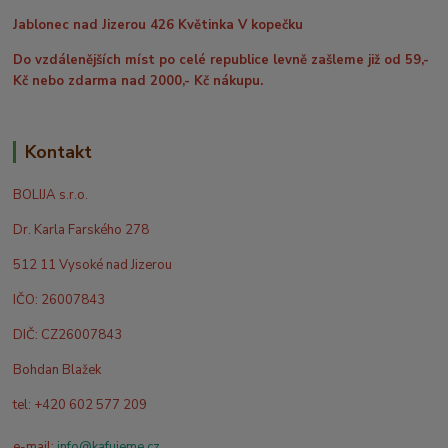
Jablonec nad Jizerou 426 Květinka V kopečku
Do vzdálenějších míst po celé republice levně zašleme již od 59,-
Kč nebo zdarma nad 2000,- Kč nákupu.
Kontakt
BOLIJA s.r.o.
Dr. Karla Farského 278
512 11 Vysoké nad Jizerou
IČO: 26007843
DIČ: CZ26007843
Bohdan Blažek
tel: +420 602 577 209
e-mail:
info@kafujeme.cz