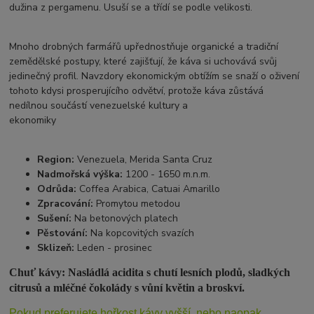
dužina z pergamenu. Usuší se a třídí se podle velikosti.
Mnoho drobných farmářů upřednostňuje organické a tradiční
zemědělské postupy, které zajišťují, že káva si uchovává svůj
jedinečný profil. Navzdory ekonomickým obtížím se snaží o oživení
tohoto kdysi prosperujícího odvětví, protože káva zůstává
nedílnou součástí venezuelské kultury a
ekonomiky
Region:
Venezuela, Merida Santa Cruz
Nadmořská výška:
1200 - 1650 m.n.m.
Odrůda:
Coffea Arabica, Catuai Amarillo
Zpracování:
Promytou metodou
Sušení:
Na betonových platech
Pěstování:
Na kopcovitých svazích
Sklizeň:
Leden - prosinec
Chuť kávy: Nasládlá acidita s chutí lesních plodů, sladkých
citrusů a mléčné čokolády s vůní květin a broskví.
Pokud preferujete hořkost kávy vyšší, nebo naopak