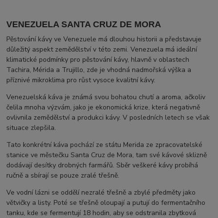
VENEZUELA SANTA CRUZ DE MORA
Pěstování kávy ve Venezuele má dlouhou historii a představuje
důležitý aspekt zemědělství v této zemi. Venezuela má ideální
klimatické podmínky pro pěstování kávy, hlavně v oblastech
Tachira, Mérida a Trujillo, zde je vhodná nadmořská výška a
příznivé mikroklima pro růst vysoce kvalitní kávy.
Venezuelská káva je známá svou bohatou chutí a aroma, ačkoliv
čelila mnoha výzvám, jako je ekonomická krize, která negativně
ovlivnila zemědělství a produkci kávy. V posledních letech se však
situace zlepšila.
Tato konkrétní káva pochází ze státu Merida ze zpracovatelské
stanice ve městečku Santa Cruz de Mora, tam své kávové sklizně
dodávají desítky drobných farmářů. Sběr veškeré kávy probíhá
ručně a sbírají se pouze zralé třešně.
Ve vodní lázni se oddělí nezralé třešně a zbylé předměty jako
větvičky a listy. Poté se třešně oloupají a putují do fermentačního
tanku, kde se fermentují 18 hodin, aby se odstranila zbytková