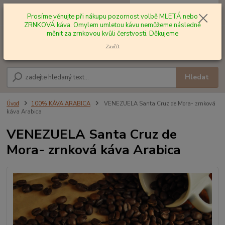
0
ks
+420 602 577 209
za
0,00 Kč
Prosíme věnujte při nákupu pozornost volbě MLETÁ nebo
ZRNKOVÁ káva. Omylem umletou kávu nemůžeme následně
měnit za zrnkovou kvůli čerstvosti. Děkujeme
Menu
Zavřít
Hledat
Úvod
100% KÁVA ARABICA
VENEZUELA Santa Cruz de Mora- zrnková
káva Arabica
VENEZUELA Santa Cruz de
Mora- zrnková káva Arabica