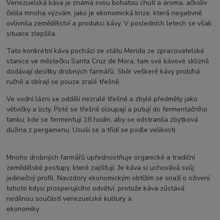
Venezuelská káva je známá svou bohatou chutí a aroma, ačkoliv
čelila mnoha výzvám, jako je ekonomická krize, která negativně
ovlivnila zemědělství a produkci kávy. V posledních letech se však
situace zlepšila.
Tato konkrétní káva pochází ze státu Merida ze zpracovatelské
stanice ve městečku Santa Cruz de Mora, tam své kávové sklizně
dodávají desítky drobných farmářů. Sběr veškeré kávy probíhá
ručně a sbírají se pouze zralé třešně.
Ve vodní lázni se oddělí nezralé třešně a zbylé předměty jako
větvičky a listy. Poté se třešně oloupají a putují do fermentačního
tanku, kde se fermentují 18 hodin, aby se odstranila zbytková
dužina z pergamenu. Usuší se a třídí se podle velikosti.
Mnoho drobných farmářů upřednostňuje organické a tradiční
zemědělské postupy, které zajišťují, že káva si uchovává svůj
jedinečný profil. Navzdory ekonomickým obtížím se snaží o oživení
tohoto kdysi prosperujícího odvětví, protože káva zůstává
nedílnou součástí venezuelské kultury a
ekonomiky