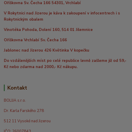
Oříškovna Sv. Čecha 166 54301, Vrchlabí
V Rokytnici nad Jizerou je káva k zakoupení v infocentrech i s
Rokytnickým obalem
Vinotéka Pohoda, Dolení 160, 514 01 Jilemnice
Oříškovna Vrchlabí Sv. Čecha 166
Jablonec nad Jizerou 426 Květinka V kopečku
Do vzdálenějších míst po celé republice levně zašleme již od 59,-
Kč nebo zdarma nad 2000,- Kč nákupu.
Kontakt
BOLIJA s.r.o.
Dr. Karla Farského 278
512 11 Vysoké nad Jizerou
IČO: 26007843