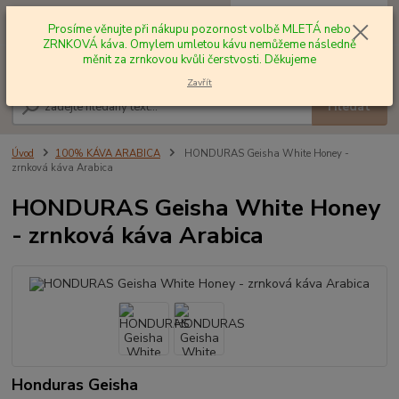
0
ks
+420 602 577 209
za
0,00 Kč
Prosíme věnujte při nákupu pozornost volbě MLETÁ nebo
ZRNKOVÁ káva. Omylem umletou kávu nemůžeme následně
měnit za zrnkovou kvůli čerstvosti. Děkujeme
Menu
Zavřít
Hledat
Úvod
100% KÁVA ARABICA
HONDURAS Geisha White Honey -
zrnková káva Arabica
HONDURAS Geisha White Honey
- zrnková káva Arabica
Honduras Geisha