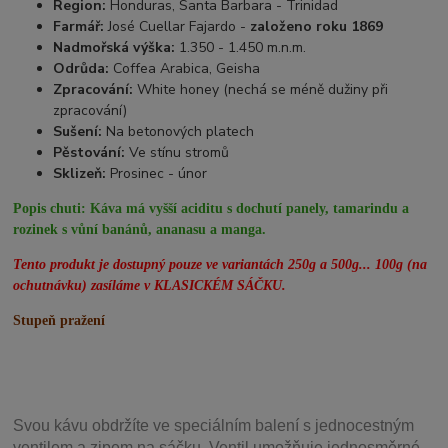
Region:
Honduras, Santa Barbara - Trinidad
Farmář:
José Cuellar Fajardo -
založeno roku 1869
Nadmořská výška:
1.350 - 1.450 m.n.m.
Odrůda:
Coffea Arabica, Geisha
Zpracování:
White honey (nechá se méně dužiny při
zpracování)
Sušení:
Na betonových platech
Pěstování:
Ve stínu stromů
Sklizeň:
Prosinec - únor
Popis chuti:
Káva má vyšší aciditu s dochutí panely, tamarindu a
rozinek s vůní banánů, ananasu a manga.
Tento produkt je dostupný pouze ve variantách 250g a 500g... 100g (na
ochutnávku) zasíláme v KLASICKÉM SÁČKU.
Stupeň pražení
Svou
kávu obdržíte ve speciálním balení s jednocestným
ventilem a zipem na sáčku. Ventil
umožňuje j
ednosměrné