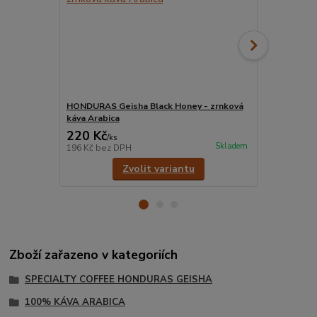
HONDURAS Geisha Black Honey - zrnková
HONDURAS Ge
káva Arabica
Arabica
220 Kč
220 Kč
/
ks
/
ks
Skladem
196 Kč
bez DPH
196 Kč
bez 
Zvolit variantu
Zboží zařazeno v kategoriích
SPECIALTY COFFEE HONDURAS GEISHA
100% KÁVA ARABICA