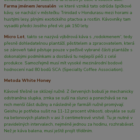
Farma jménem Jerusalén
ve které vzniká tato odrůda špičkové
kávy, se nachází v městečku Trinidad v Hondurasu mezi horami a
hustými lesy, plnými exotického ptactva a rostlin. Kávovníky tam
vysadili předci Josého před víc jak 150 lety.
Micro Lot
,
takto se nazývá výběrová káva s „rodokmenem“, tedy
přesně dohledatelnou plantáží, pěstitelem a zpracovatelem, která
se zároveň také pěstuje pouze v pečlivě vybrané části plantáže s
dokonalými podmínkami a dostává tu nejlepší péči z celé
produkce. Samozřejmě musí mít vysoké mezinárodní bodové
hodnocení nad 80 bodů SCA (Specialty Coffee Association).
Metoda White Honey
Kávové třešně se sklízejí ručně. Z červených bobulí je mechanicky
odstraněna slupka, zrnka se suší na slunci a ponechává se na
nich menší část dužiny a následně je farmáři ručně promývají.
Geishu je potřeba sušit na 11-12 procent vlhkosti, obvykle se suší
na betonových platech v asi 3 centimetrové vrstvě. Tu je nutné v
pravidelných intervalech, nejméně jednou za hodinu, rozhrabávat.
Než je káva balena, musí ještě projít tříděním.