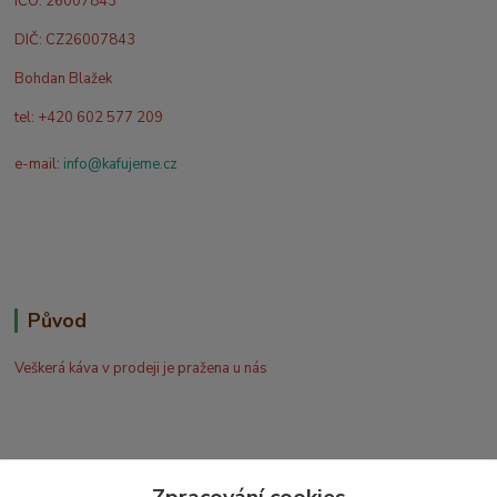
IČO: 26007843
DIČ: CZ26007843
Bohdan Blažek
tel: +420 602 577 209
e-mail:
info@kafujeme.cz
Původ
Veškerá káva v prodeji je pražena u nás