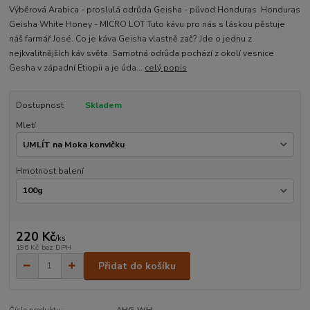
Výběrová Arabica - proslulá odrůda Geisha - původ Honduras Honduras
Geisha White Honey - MICRO LOT Tuto kávu pro nás s láskou pěstuje
náš farmář José. Co je káva Geisha vlastně zač? Jde o jednu z
nejkvalitnějších káv světa. Samotná odrůda pochází z okolí vesnice
Gesha v západní Etiopii a je úda...
celý popis
Dostupnost
Skladem
Mletí
Hmotnost balení
220 Kč
/
ks
196 Kč
bez DPH
Přidat do košíku