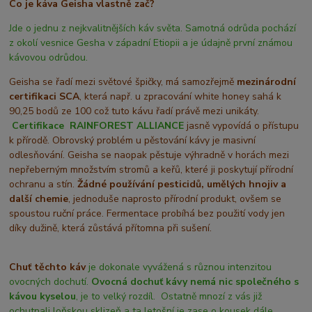
Co je káva Geisha vlastně zač?
Jde o jednu z nejkvalitnějších káv světa. Samotná odrůda pochází
z okolí vesnice Gesha v západní Etiopii a je údajně první známou
kávovou odrůdou.
Geisha se řadí mezi světové špičky, má samozřejmě
mezinárodní
certifikaci SCA
, která např. u zpracování white honey sahá k
90,25 bodů ze 100 což tuto kávu řadí právě mezi unikáty.
Certifikace
RAINFOREST ALLIANCE
jasně vypovídá o přístupu
k přírodě. Obrovský problém u pěstování kávy je masivní
odlesňování. Geisha se naopak pěstuje výhradně v horách mezi
nepřeberným množstvím stromů a keřů, které ji poskytují přírodní
ochranu a stín.
Žádné používání pesticidů, umělých hnojiv a
další chemie
, jednoduše naprosto přírodní produkt, ovšem se
spoustou ruční práce. Fermentace probíhá bez použití vody jen
díky dužině, která zůstává přítomna při sušení.
Chuť těchto káv
je dokonale vyvážená s různou intenzitou
ovocných dochutí.
Ovocná dochuť kávy nemá nic společného s
kávou kyselou
, je to velký rozdíl. Ostatně mnozí z vás již
ochutnali loňskou sklizeň a ta letošní je zase o kousek dále.