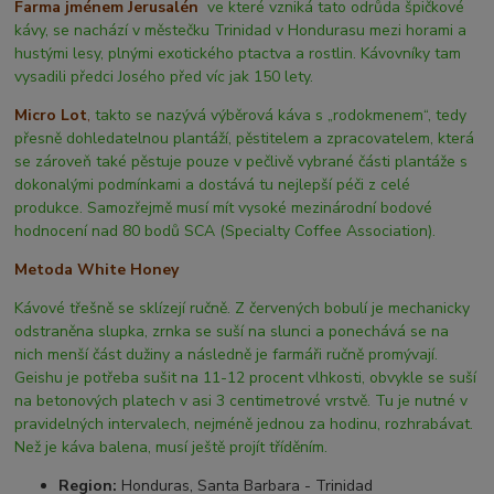
Farma jménem Jerusalén
ve které vzniká tato odrůda špičkové
kávy, se nachází v městečku Trinidad v Hondurasu mezi horami a
hustými lesy, plnými exotického ptactva a rostlin. Kávovníky tam
vysadili předci Josého před víc jak 150 lety.
Micro Lot
,
takto se nazývá výběrová káva s „rodokmenem“, tedy
přesně dohledatelnou plantáží, pěstitelem a zpracovatelem, která
se zároveň také pěstuje pouze v pečlivě vybrané části plantáže s
dokonalými podmínkami a dostává tu nejlepší péči z celé
produkce. Samozřejmě musí mít vysoké mezinárodní bodové
hodnocení nad 80 bodů SCA (Specialty Coffee Association).
Metoda White Honey
Kávové třešně se sklízejí ručně. Z červených bobulí je mechanicky
odstraněna slupka, zrnka se suší na slunci a ponechává se na
nich menší část dužiny a následně je farmáři ručně promývají.
Geishu je potřeba sušit na 11-12 procent vlhkosti, obvykle se suší
na betonových platech v asi 3 centimetrové vrstvě. Tu je nutné v
pravidelných intervalech, nejméně jednou za hodinu, rozhrabávat.
Než je káva balena, musí ještě projít tříděním.
Region:
Honduras, Santa Barbara - Trinidad