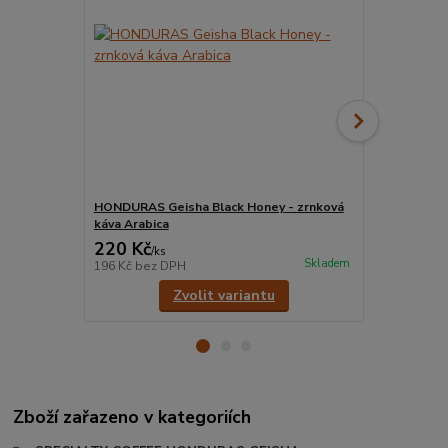
HONDURAS Geisha Black Honey - zrnková
HONDURAS Ge
káva Arabica
Arabica
220 Kč
220 Kč
/
ks
/
ks
Skladem
196 Kč
bez DPH
196 Kč
bez 
Zvolit variantu
Zboží zařazeno v kategoriích