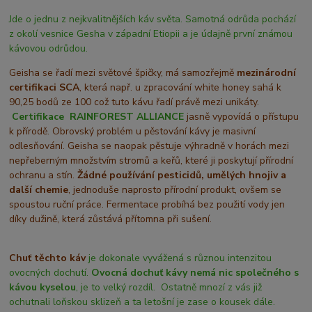
Jde o jednu z nejkvalitnějších káv světa. Samotná odrůda pochází
z okolí vesnice Gesha v západní Etiopii a je údajně první známou
kávovou odrůdou.
Geisha se řadí mezi světové špičky, má samozřejmě
mezinárodní
certifikaci SCA
, která např. u zpracování white honey sahá k
90,25 bodů ze 100 což tuto kávu řadí právě mezi unikáty.
Certifikace
RAINFOREST ALLIANCE
jasně vypovídá o přístupu
k přírodě. Obrovský problém u pěstování kávy je masivní
odlesňování. Geisha se naopak pěstuje výhradně v horách mezi
nepřeberným množstvím stromů a keřů, které ji poskytují přírodní
ochranu a stín.
Žádné používání pesticidů, umělých hnojiv a
další chemie
, jednoduše naprosto přírodní produkt, ovšem se
spoustou ruční práce. Fermentace probíhá bez použití vody jen
díky dužině, která zůstává přítomna při sušení.
Chuť těchto káv
je dokonale vyvážená s různou intenzitou
ovocných dochutí.
Ovocná dochuť kávy nemá nic společného s
kávou kyselou
, je to velký rozdíl. Ostatně mnozí z vás již
ochutnali loňskou sklizeň a ta letošní je zase o kousek dále.