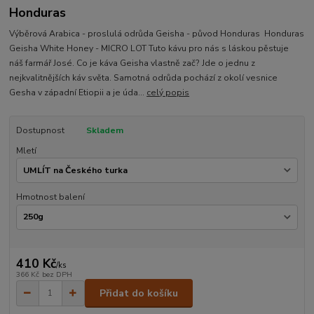
Honduras
Výběrová Arabica - proslulá odrůda Geisha - původ Honduras Honduras
Geisha White Honey - MICRO LOT Tuto kávu pro nás s láskou pěstuje
náš farmář José. Co je káva Geisha vlastně zač? Jde o jednu z
nejkvalitnějších káv světa. Samotná odrůda pochází z okolí vesnice
Gesha v západní Etiopii a je úda...
celý popis
Dostupnost
Skladem
Mletí
Hmotnost balení
410 Kč
/
ks
366 Kč
bez DPH
Přidat do košíku