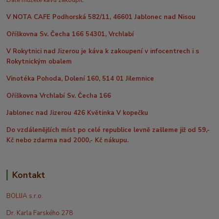
Dále můžete kávu zakoupit:
V NOTA CAFE Podhorská 582/11, 46601 Jablonec nad Nisou
Oříškovna Sv. Čecha 166 54301, Vrchlabí
V Rokytnici nad Jizerou je káva k zakoupení v infocentrech i s
Rokytnickým obalem
Vinotéka Pohoda, Dolení 160, 514 01 Jilemnice
Oříškovna Vrchlabí Sv. Čecha 166
Jablonec nad Jizerou 426 Květinka V kopečku
Do vzdálenějších míst po celé republice levně zašleme již od 59,-
Kč nebo zdarma nad 2000,- Kč nákupu.
Kontakt
BOLIJA s.r.o.
Dr. Karla Farského 278