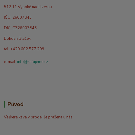
512 11 Vysoké nad Jizerou
IČO: 26007843
DIČ: CZ26007843
Bohdan Blažek
tel: +420 602 577 209
e-mail:
info@kafujeme.cz
Původ
Veškerá káva v prodeji je pražena u nás