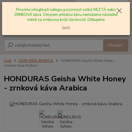
0
ks
+420 602 577 209
za
0,00 Kč
Prosíme věnujte při nákupu pozornost volbě MLETÁ nebo
ZRNKOVÁ káva. Omylem umletou kávu nemůžeme následně
měnit za zrnkovou kvůli čerstvosti. Děkujeme
Menu
Zavřít
Hledat
Úvod
100% KÁVA ARABICA
HONDURAS Geisha White Honey -
zrnková káva Arabica
HONDURAS Geisha White Honey
- zrnková káva Arabica