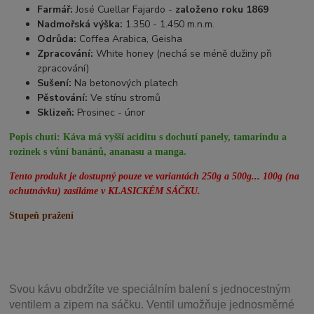
Farmář:
José Cuellar Fajardo -
založeno roku 1869
Nadmořská výška:
1.350 - 1.450 m.n.m.
Odrůda:
Coffea Arabica, Geisha
Zpracování:
White honey (nechá se méně dužiny při
zpracování)
Sušení:
Na betonových platech
Pěstování:
Ve stínu stromů
Sklizeň:
Prosinec - únor
Popis chuti:
Káva má vyšší aciditu s dochutí panely, tamarindu a
rozinek s vůní banánů, ananasu a manga.
Tento produkt je dostupný pouze ve variantách 250g a 500g... 100g (na
ochutnávku) zasíláme v KLASICKÉM SÁČKU.
Stupeň pražení
Svou
kávu obdržíte ve speciálním balení s jednocestným
ventilem a zipem na sáčku. Ventil
umožňuje j
ednosměrné