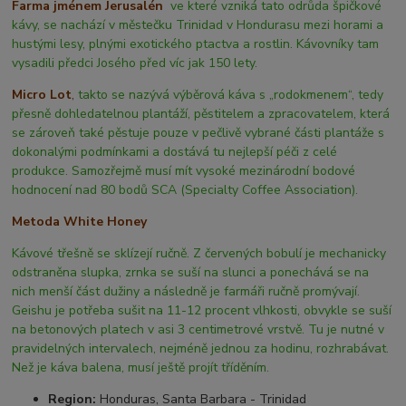
Farma jménem Jerusalén
ve které vzniká tato odrůda špičkové
kávy, se nachází v městečku Trinidad v Hondurasu mezi horami a
hustými lesy, plnými exotického ptactva a rostlin. Kávovníky tam
vysadili předci Josého před víc jak 150 lety.
Micro Lot
,
takto se nazývá výběrová káva s „rodokmenem“, tedy
přesně dohledatelnou plantáží, pěstitelem a zpracovatelem, která
se zároveň také pěstuje pouze v pečlivě vybrané části plantáže s
dokonalými podmínkami a dostává tu nejlepší péči z celé
produkce. Samozřejmě musí mít vysoké mezinárodní bodové
hodnocení nad 80 bodů SCA (Specialty Coffee Association).
Metoda White Honey
Kávové třešně se sklízejí ručně. Z červených bobulí je mechanicky
odstraněna slupka, zrnka se suší na slunci a ponechává se na
nich menší část dužiny a následně je farmáři ručně promývají.
Geishu je potřeba sušit na 11-12 procent vlhkosti, obvykle se suší
na betonových platech v asi 3 centimetrové vrstvě. Tu je nutné v
pravidelných intervalech, nejméně jednou za hodinu, rozhrabávat.
Než je káva balena, musí ještě projít tříděním.
Region:
Honduras, Santa Barbara - Trinidad