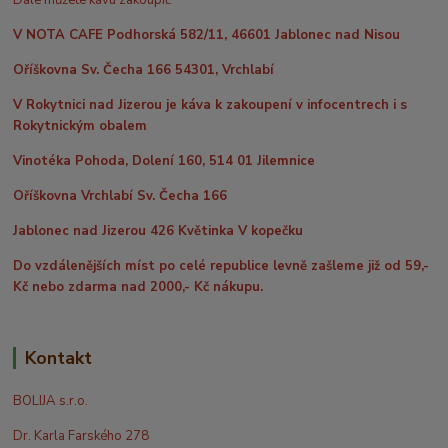
Dále můžete kávu zakoupit:
V NOTA CAFE Podhorská 582/11, 46601 Jablonec nad Nisou
Oříškovna Sv. Čecha 166 54301, Vrchlabí
V Rokytnici nad Jizerou je káva k zakoupení v infocentrech i s
Rokytnickým obalem
Vinotéka Pohoda, Dolení 160, 514 01 Jilemnice
Oříškovna Vrchlabí Sv. Čecha 166
Jablonec nad Jizerou 426 Květinka V kopečku
Do vzdálenějších míst po celé republice levně zašleme již od 59,-
Kč nebo zdarma nad 2000,- Kč nákupu.
Kontakt
BOLIJA s.r.o.
Dr. Karla Farského 278