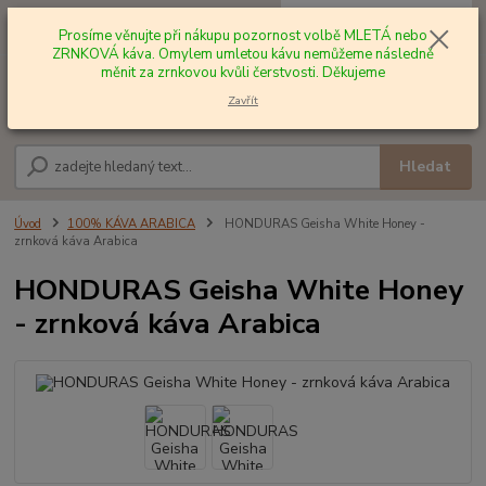
0
ks
+420 602 577 209
za
0,00 Kč
Prosíme věnujte při nákupu pozornost volbě MLETÁ nebo
ZRNKOVÁ káva. Omylem umletou kávu nemůžeme následně
měnit za zrnkovou kvůli čerstvosti. Děkujeme
Menu
Zavřít
Hledat
Úvod
100% KÁVA ARABICA
HONDURAS Geisha White Honey -
zrnková káva Arabica
HONDURAS Geisha White Honey
- zrnková káva Arabica