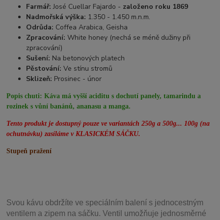
Farmář:
José Cuellar Fajardo -
založeno roku 1869
Nadmořská výška:
1.350 - 1.450 m.n.m.
Odrůda:
Coffea Arabica, Geisha
Zpracování:
White honey (nechá se méně dužiny při
zpracování)
Sušení:
Na betonových platech
Pěstování:
Ve stínu stromů
Sklizeň:
Prosinec - únor
Popis chuti:
Káva má vyšší aciditu s dochutí panely, tamarindu a
rozinek s vůní banánů, ananasu a manga.
Tento produkt je dostupný pouze ve variantách 250g a 500g... 100g (na
ochutnávku) zasíláme v KLASICKÉM SÁČKU.
Stupeň pražení
Svou
kávu obdržíte ve speciálním balení s jednocestným
ventilem a zipem na sáčku. Ventil
umožňuje j
ednosměrné