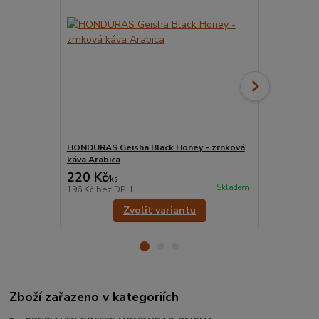
HONDURAS Geisha Black Honey - zrnková
HONDURAS Ge
káva Arabica
Arabica
220 Kč
220 Kč
/
ks
/
ks
Skladem
196 Kč
bez DPH
196 Kč
bez 
Zvolit variantu
Zboží zařazeno v kategoriích