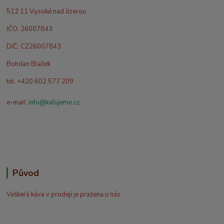
512 11 Vysoké nad Jizerou
IČO: 26007843
DIČ: CZ26007843
Bohdan Blažek
tel: +420 602 577 209
e-mail:
info@kafujeme.cz
Původ
Veškerá káva v prodeji je pražena u nás