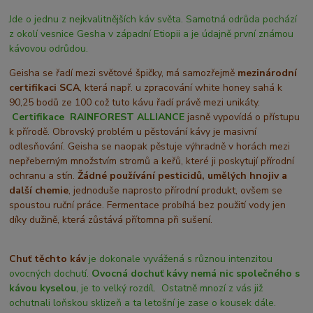
Jde o jednu z nejkvalitnějších káv světa. Samotná odrůda pochází
z okolí vesnice Gesha v západní Etiopii a je údajně první známou
kávovou odrůdou.
Geisha se řadí mezi světové špičky, má samozřejmě
mezinárodní
certifikaci SCA
, která např. u zpracování white honey sahá k
90,25 bodů ze 100 což tuto kávu řadí právě mezi unikáty.
Certifikace
RAINFOREST ALLIANCE
jasně vypovídá o přístupu
k přírodě. Obrovský problém u pěstování kávy je masivní
odlesňování. Geisha se naopak pěstuje výhradně v horách mezi
nepřeberným množstvím stromů a keřů, které ji poskytují přírodní
ochranu a stín.
Žádné používání pesticidů, umělých hnojiv a
další chemie
, jednoduše naprosto přírodní produkt, ovšem se
spoustou ruční práce. Fermentace probíhá bez použití vody jen
díky dužině, která zůstává přítomna při sušení.
Chuť těchto káv
je dokonale vyvážená s různou intenzitou
ovocných dochutí.
Ovocná dochuť kávy nemá nic společného s
kávou kyselou
, je to velký rozdíl. Ostatně mnozí z vás již
ochutnali loňskou sklizeň a ta letošní je zase o kousek dále.