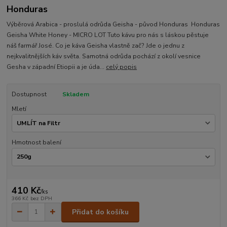
Honduras
Výběrová Arabica - proslulá odrůda Geisha - původ Honduras Honduras
Geisha White Honey - MICRO LOT Tuto kávu pro nás s láskou pěstuje
náš farmář José. Co je káva Geisha vlastně zač? Jde o jednu z
nejkvalitnějších káv světa. Samotná odrůda pochází z okolí vesnice
Gesha v západní Etiopii a je úda...
celý popis
Dostupnost
Skladem
Mletí
Hmotnost balení
410 Kč
/
ks
366 Kč
bez DPH
Přidat do košíku