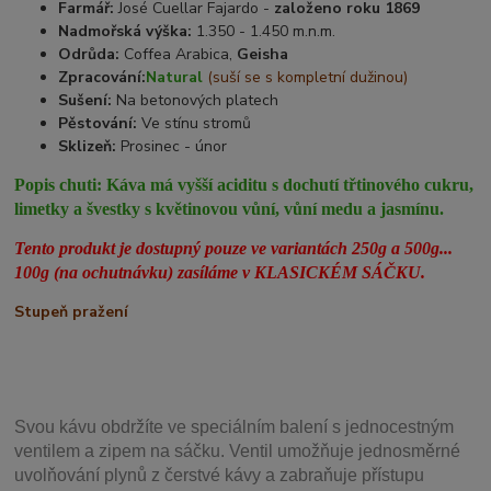
Farmář:
José Cuellar Fajardo -
založeno roku 1869
Nadmořská výška:
1.350 - 1.450 m.n.m.
Odrůda:
Coffea Arabica,
Geisha
Zpracování:
Natural
(suší se s kompletní dužinou)
Sušení:
Na betonových platech
Pěstování:
Ve stínu stromů
Sklizeň:
Prosinec - únor
Popis chuti:
Káva má vyšší aciditu s dochutí třtinového cukru,
limetky a švestky s květinovou vůní, vůní medu a jasmínu.
Tento produkt je dostupný pouze ve variantách 250g a 500g...
100g (na ochutnávku) zasíláme v KLASICKÉM SÁČKU.
Stupeň pražení
Svou
kávu obdržíte ve speciálním balení s jednocestným
ventilem a zipem na sáčku. Ventil
umožňuje j
ednosměrné
uvolňování plynů z čerstvé kávy a zabraňuje přístupu