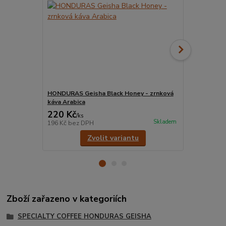
HONDURAS Geisha Black Honey - zrnková
HONDURAS G
káva Arabica
káva Arabic
220 Kč
220 Kč
/
ks
/
ks
Skladem
196 Kč
bez DPH
196 Kč
bez 
Zvolit variantu
Zboží zařazeno v kategoriích
SPECIALTY COFFEE HONDURAS GEISHA