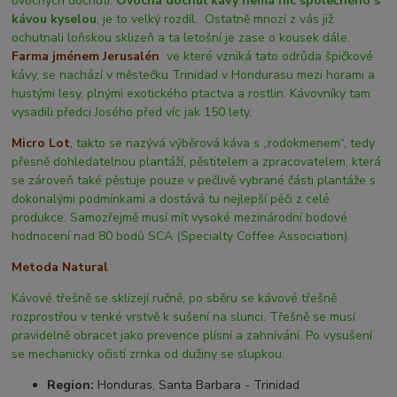
ovocných dochutí.
Ovocná dochuť kávy nemá nic společného s
kávou kyselou
, je to velký rozdíl. Ostatně mnozí z vás již
ochutnali loňskou sklizeň a ta letošní je zase o kousek dále.
Farma jménem Jerusalén
ve které vzniká tato odrůda špičkové
kávy, se nachází v městečku Trinidad v Hondurasu mezi horami a
hustými lesy, plnými exotického ptactva a rostlin. Kávovníky tam
vysadili předci Josého před víc jak 150 lety.
Micro Lot
,
takto se nazývá výběrová káva s „rodokmenem“, tedy
přesně dohledatelnou plantáží, pěstitelem a zpracovatelem, která
se zároveň také pěstuje pouze v pečlivě vybrané části plantáže s
dokonalými podmínkami a dostává tu nejlepší péči z celé
produkce. Samozřejmě musí mít vysoké mezinárodní bodové
hodnocení nad 80 bodů SCA (Specialty Coffee Association).
Metoda Natural
Kávové třešně se sklízejí ručně, po sběru se kávové třešně
rozprostřou v tenké vrstvě k sušení na slunci. Třešně se musí
pravidelně obracet jako prevence plísní a zahnívání. Po vysušení
se mechanicky očistí zrnka od dužiny se slupkou.
Region:
Honduras, Santa Barbara - Trinidad