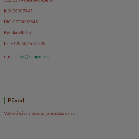
512 11 Vysoké nad Jizerou
IČO: 26007843
DIČ: CZ26007843
Bohdan Blažek
tel: +420 602 577 209
e-mail:
info@kafujeme.cz
Původ
Veškerá káva v prodeji je pražena u nás