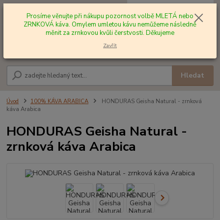
0
ks
+420 602 577 209
za
0,00 Kč
Prosíme věnujte při nákupu pozornost volbě MLETÁ nebo
ZRNKOVÁ káva. Omylem umletou kávu nemůžeme následně
měnit za zrnkovou kvůli čerstvosti. Děkujeme
Menu
Zavřít
Hledat
Úvod
100% KÁVA ARABICA
HONDURAS Geisha Natural - zrnková
káva Arabica
HONDURAS Geisha Natural -
zrnková káva Arabica