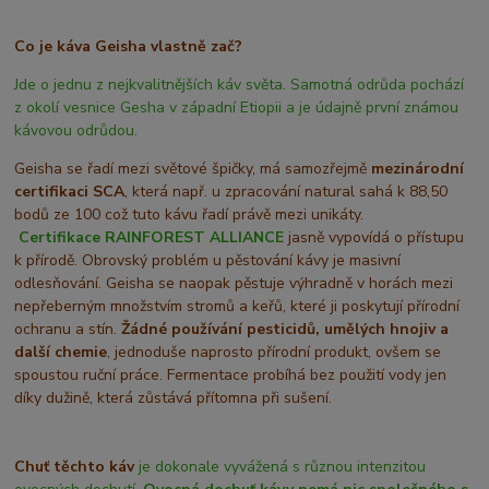
Co je káva Geisha vlastně zač?
Jde o jednu z nejkvalitnějších káv světa. Samotná odrůda pochází
z okolí vesnice Gesha v západní Etiopii a je údajně první známou
kávovou odrůdou.
Geisha se řadí mezi světové špičky, má samozřejmě
mezinárodní
certifikaci SCA
, která např. u zpracování natural sahá k 88,50
bodů ze 100 což tuto kávu řadí právě mezi unikáty.
Certifikace
RAINFOREST ALLIANCE
jasně vypovídá o přístupu
k přírodě. Obrovský problém u pěstování kávy je masivní
odlesňování. Geisha se naopak pěstuje výhradně v horách mezi
nepřeberným množstvím stromů a keřů, které ji poskytují přírodní
ochranu a stín.
Žádné používání pesticidů, umělých hnojiv a
další chemie
, jednoduše naprosto přírodní produkt, ovšem se
spoustou ruční práce. Fermentace probíhá bez použití vody jen
díky dužině, která zůstává přítomna při sušení.
Chuť těchto káv
je dokonale vyvážená s různou intenzitou