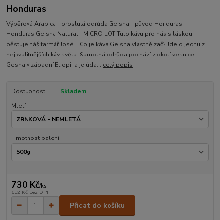
Honduras
Výběrová Arabica - proslulá odrůda Geisha - původ Honduras
Honduras Geisha Natural - MICRO LOT Tuto kávu pro nás s láskou
pěstuje náš farmář José. Co je káva Geisha vlastně zač? Jde o jednu z
nejkvalitnějších káv světa. Samotná odrůda pochází z okolí vesnice
Gesha v západní Etiopii a je úda...
celý popis
Dostupnost
Skladem
Mletí
Hmotnost balení
730 Kč
/
ks
652 Kč
bez DPH
Přidat do košíku