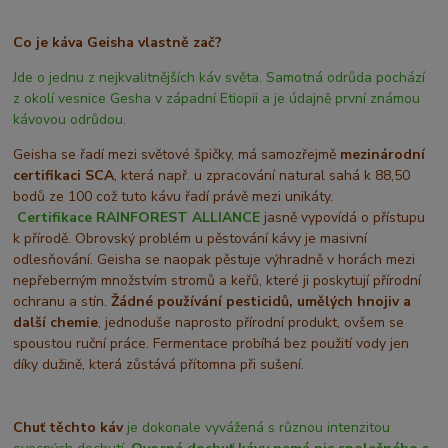
Co je káva Geisha vlastně zač?
Jde o jednu z nejkvalitnějších káv světa. Samotná odrůda pochází
z okolí vesnice Gesha v západní Etiopii a je údajně první známou
kávovou odrůdou.
Geisha se řadí mezi světové špičky, má samozřejmě
mezinárodní
certifikaci SCA
, která např. u zpracování natural sahá k 88,50
bodů ze 100 což tuto kávu řadí právě mezi unikáty.
Certifikace
RAINFOREST ALLIANCE
jasně vypovídá o přístupu
k přírodě. Obrovský problém u pěstování kávy je masivní
odlesňování. Geisha se naopak pěstuje výhradně v horách mezi
nepřeberným množstvím stromů a keřů, které ji poskytují přírodní
ochranu a stín.
Žádné používání pesticidů, umělých hnojiv a
další chemie
, jednoduše naprosto přírodní produkt, ovšem se
spoustou ruční práce. Fermentace probíhá bez použití vody jen
díky dužině, která zůstává přítomna při sušení.
Chuť těchto káv
je dokonale vyvážená s různou intenzitou