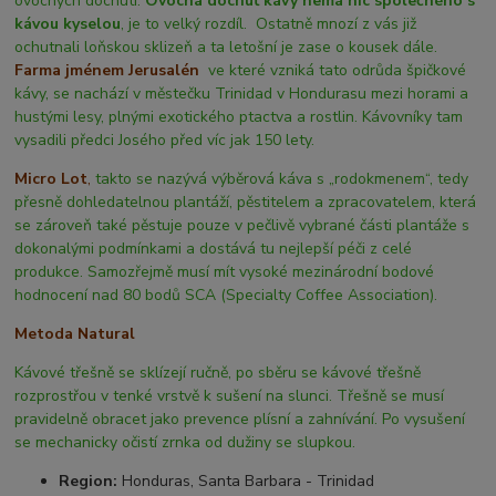
ovocných dochutí.
Ovocná dochuť kávy nemá nic společného s
kávou kyselou
, je to velký rozdíl. Ostatně mnozí z vás již
ochutnali loňskou sklizeň a ta letošní je zase o kousek dále.
Farma jménem Jerusalén
ve které vzniká tato odrůda špičkové
kávy, se nachází v městečku Trinidad v Hondurasu mezi horami a
hustými lesy, plnými exotického ptactva a rostlin. Kávovníky tam
vysadili předci Josého před víc jak 150 lety.
Micro Lot
,
takto se nazývá výběrová káva s „rodokmenem“, tedy
přesně dohledatelnou plantáží, pěstitelem a zpracovatelem, která
se zároveň také pěstuje pouze v pečlivě vybrané části plantáže s
dokonalými podmínkami a dostává tu nejlepší péči z celé
produkce. Samozřejmě musí mít vysoké mezinárodní bodové
hodnocení nad 80 bodů SCA (Specialty Coffee Association).
Metoda Natural
Kávové třešně se sklízejí ručně, po sběru se kávové třešně
rozprostřou v tenké vrstvě k sušení na slunci. Třešně se musí
pravidelně obracet jako prevence plísní a zahnívání. Po vysušení
se mechanicky očistí zrnka od dužiny se slupkou.
Region:
Honduras, Santa Barbara - Trinidad