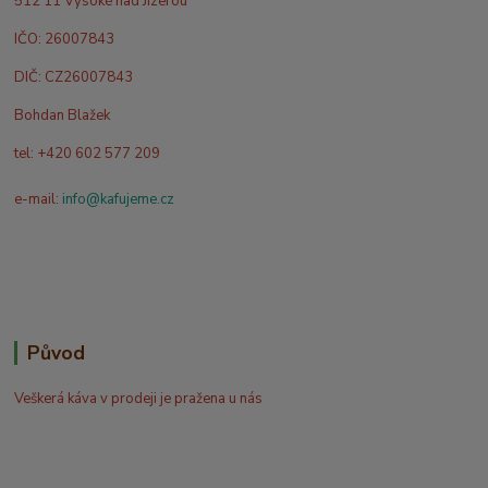
512 11 Vysoké nad Jizerou
IČO: 26007843
DIČ: CZ26007843
Bohdan Blažek
tel: +420 602 577 209
e-mail:
info@kafujeme.cz
Původ
Veškerá káva v prodeji je pražena u nás