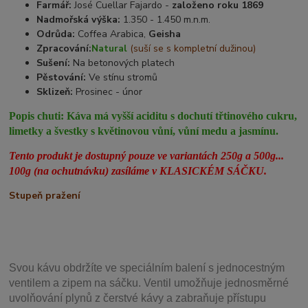
Farmář:
José Cuellar Fajardo -
založeno roku 1869
Nadmořská výška:
1.350 - 1.450 m.n.m.
Odrůda:
Coffea Arabica,
Geisha
Zpracování:
Natural
(suší se s kompletní dužinou)
Sušení:
Na betonových platech
Pěstování:
Ve stínu stromů
Sklizeň:
Prosinec - únor
Popis chuti:
Káva má vyšší aciditu s dochutí třtinového cukru,
limetky a švestky s květinovou vůní, vůní medu a jasmínu.
Tento produkt je dostupný pouze ve variantách 250g a 500g...
100g (na ochutnávku) zasíláme v KLASICKÉM SÁČKU.
Stupeň pražení
Svou
kávu obdržíte ve speciálním balení s jednocestným
ventilem a zipem na sáčku. Ventil
umožňuje j
ednosměrné
uvolňování plynů z čerstvé kávy a zabraňuje přístupu