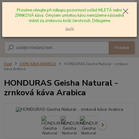
0
ks
+420 602 577 209
za
0,00 Kč
Prosíme věnujte při nákupu pozornost volbě MLETÁ nebo
ZRNKOVÁ káva. Omylem umletou kávu nemůžeme následně
měnit za zrnkovou kvůli čerstvosti. Děkujeme
Menu
Zavřít
Hledat
Úvod
100% KÁVA ARABICA
HONDURAS Geisha Natural - zrnková
káva Arabica
HONDURAS Geisha Natural -
zrnková káva Arabica