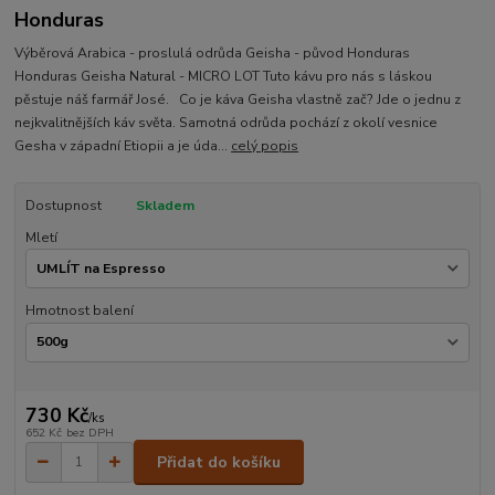
Honduras
Výběrová Arabica - proslulá odrůda Geisha - původ Honduras
Honduras Geisha Natural - MICRO LOT Tuto kávu pro nás s láskou
pěstuje náš farmář José. Co je káva Geisha vlastně zač? Jde o jednu z
nejkvalitnějších káv světa. Samotná odrůda pochází z okolí vesnice
Gesha v západní Etiopii a je úda...
celý popis
Dostupnost
Skladem
Mletí
Hmotnost balení
730 Kč
/
ks
652 Kč
bez DPH
Přidat do košíku