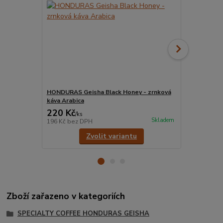
HONDURAS Geisha Black Honey - zrnková
HONDURAS G
káva Arabica
káva Arabic
220 Kč
220 Kč
/
ks
/
ks
Skladem
196 Kč
bez DPH
196 Kč
bez 
Zvolit variantu
Zboží zařazeno v kategoriích
SPECIALTY COFFEE HONDURAS GEISHA