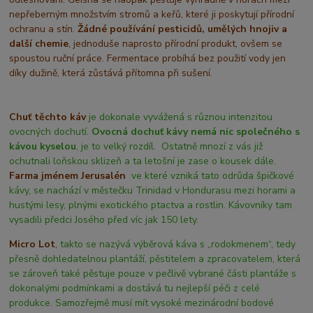
nepřeberným množstvím stromů a keřů, které ji poskytují přírodní
ochranu a stín.
Žádné používání pesticidů, umělých hnojiv a
další chemie
, jednoduše naprosto přírodní produkt, ovšem se
spoustou ruční práce. Fermentace probíhá bez použití vody jen
díky dužině, která zůstává přítomna při sušení.
Chuť těchto káv
je dokonale vyvážená s různou intenzitou
ovocných dochutí.
Ovocná dochuť kávy nemá nic společného s
kávou kyselou
, je to velký rozdíl. Ostatně mnozí z vás již
ochutnali loňskou sklizeň a ta letošní je zase o kousek dále.
Farma jménem Jerusalén
ve které vzniká tato odrůda špičkové
kávy, se nachází v městečku Trinidad v Hondurasu mezi horami a
hustými lesy, plnými exotického ptactva a rostlin. Kávovníky tam
vysadili předci Josého před víc jak 150 lety.
Micro Lot
,
takto se nazývá výběrová káva s „rodokmenem“, tedy
přesně dohledatelnou plantáží, pěstitelem a zpracovatelem, která
se zároveň také pěstuje pouze v pečlivě vybrané části plantáže s
dokonalými podmínkami a dostává tu nejlepší péči z celé
produkce. Samozřejmě musí mít vysoké mezinárodní bodové