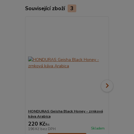
Související zboží
3
HONDURAS Geisha Black Honey - zrnková
HONDURAS G
káva Arabica
káva Arabic
220 Kč
220 Kč
/
ks
/
ks
Skladem
196 Kč
bez DPH
196 Kč
bez 