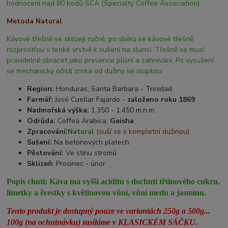
hodnocení nad 80 bodů SCA (Specialty Coffee Association).
Metoda Natural
Kávové třešně se sklízejí ručně, po sběru se kávové třešně
rozprostřou v tenké vrstvě k sušení na slunci. Třešně se musí
pravidelně obracet jako prevence plísní a zahnívání. Po vysušení
se mechanicky očistí zrnka od dužiny se slupkou.
Region:
Honduras, Santa Barbara - Trinidad
Farmář:
José Cuellar Fajardo -
založeno roku 1869
Nadmořská výška:
1.350 - 1.450 m.n.m.
Odrůda:
Coffea Arabica,
Geisha
Zpracování:
Natural
(suší se s kompletní dužinou)
Sušení:
Na betonových platech
Pěstování:
Ve stínu stromů
Sklizeň:
Prosinec - únor
Popis chuti:
Káva má vyšší aciditu s dochutí třtinového cukru,
limetky a švestky s květinovou vůní, vůní medu a jasmínu.
Tento produkt je dostupný pouze ve variantách 250g a 500g...
100g (na ochutnávku) zasíláme v KLASICKÉM SÁČKU.