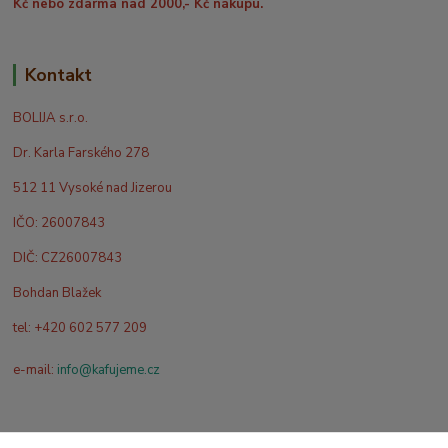
Kč nebo zdarma nad 2000,- Kč nákupu.
Kontakt
BOLIJA s.r.o.
Dr. Karla Farského 278
512 11 Vysoké nad Jizerou
IČO: 26007843
DIČ: CZ26007843
Bohdan Blažek
tel: +420 602 577 209
e-mail:
info@kafujeme.cz