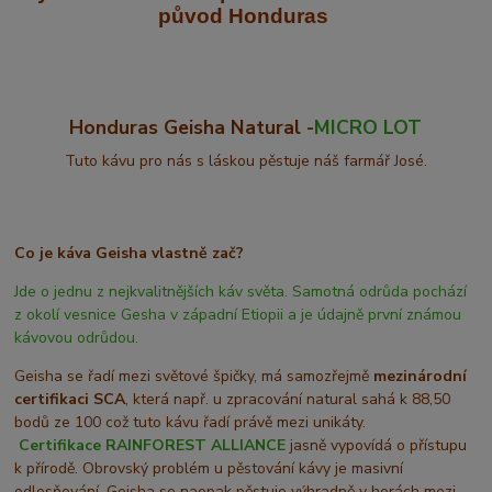
původ Honduras
Honduras Geisha Natural -
MICRO LOT
Tuto kávu pro nás s láskou pěstuje náš farmář José.
Co je káva Geisha vlastně zač?
Jde o jednu z nejkvalitnějších káv světa. Samotná odrůda pochází
z okolí vesnice Gesha v západní Etiopii a je údajně první známou
kávovou odrůdou.
Geisha se řadí mezi světové špičky, má samozřejmě
mezinárodní
certifikaci SCA
, která např. u zpracování natural sahá k 88,50
bodů ze 100 což tuto kávu řadí právě mezi unikáty.
Certifikace
RAINFOREST ALLIANCE
jasně vypovídá o přístupu
k přírodě. Obrovský problém u pěstování kávy je masivní
odlesňování. Geisha se naopak pěstuje výhradně v horách mezi