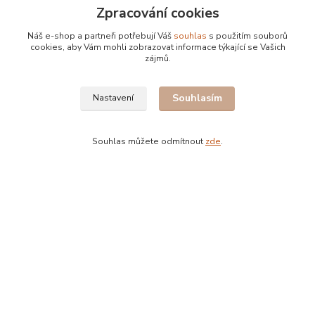
Zpracování cookies
Náš e-shop a partneři potřebují Váš
souhlas
s použitím souborů
Původ
cookies, aby Vám mohli zobrazovat informace týkající se Vašich
zájmů.
Veškerá káva v prodeji je pražena u nás
Souhlasím
Nastavení
Souhlas můžete odmítnout
zde
.
Bohdan Blažek
+420 602 577 209
info@kafujeme.cz
Vytvořeno na
Eshop-rychle.cz