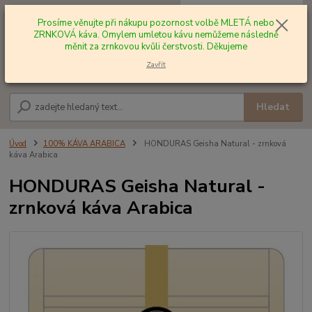
0
ks
+420 602 577 209
za
0,00 Kč
Prosíme věnujte při nákupu pozornost volbě MLETÁ nebo
ZRNKOVÁ káva. Omylem umletou kávu nemůžeme následně
měnit za zrnkovou kvůli čerstvosti. Děkujeme
Menu
Zavřít
Hledat
Úvod
100% KÁVA ARABICA
HONDURAS Geisha Natural - zrnková
káva Arabica
HONDURAS Geisha Natural -
zrnková káva Arabica