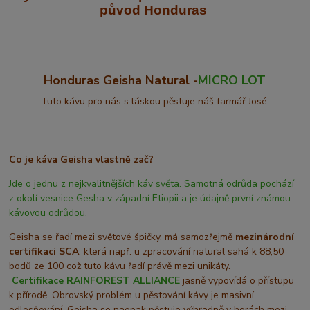
původ Honduras
Honduras Geisha Natural -
MICRO LOT
Tuto kávu pro nás s láskou pěstuje náš farmář José.
Co je káva Geisha vlastně zač?
Jde o jednu z nejkvalitnějších káv světa. Samotná odrůda pochází
z okolí vesnice Gesha v západní Etiopii a je údajně první známou
kávovou odrůdou.
Geisha se řadí mezi světové špičky, má samozřejmě
mezinárodní
certifikaci SCA
, která např. u zpracování natural sahá k 88,50
bodů ze 100 což tuto kávu řadí právě mezi unikáty.
Certifikace
RAINFOREST ALLIANCE
jasně vypovídá o přístupu
k přírodě. Obrovský problém u pěstování kávy je masivní
odlesňování. Geisha se naopak pěstuje výhradně v horách mezi