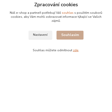
Zpracování cookies
Náš e-shop a partneři potřebují Váš
souhlas
s použitím souborů
Původ
cookies, aby Vám mohli zobrazovat informace týkající se Vašich
zájmů.
Veškerá káva v prodeji je pražena u nás
Souhlasím
Nastavení
Souhlas můžete odmítnout
zde
.
Bohdan Blažek
+420 602 577 209
info@kafujeme.cz
Vytvořeno na
Eshop-rychle.cz