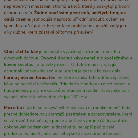
nepřeberným množstvím stromů a keřů, které ji poskytují přírodní
ochranu a stín.
Žádné používání pesticidů, umělých hnojiv a
další chemie
, jednoduše naprosto přírodní produkt, ovšem se
spoustou ruční práce. Fermentace probíhá bez použití vody jen
díky dužině, která zůstává přítomna při sušení.
Chuť těchto káv
je dokonale vyvážená s různou intenzitou
ovocných dochutí.
Ovocná dochuť kávy nemá nic společného s
kávou kyselou
, je to velký rozdíl. Ostatně mnozí z vás již
ochutnali loňskou sklizeň a ta letošní je zase o kousek dále.
Farma jménem Jerusalén
ve které vzniká tato odrůda špičkové
kávy, se nachází v městečku Trinidad v Hondurasu mezi horami a
hustými lesy, plnými exotického ptactva a rostlin. Kávovníky tam
vysadili předci Josého před víc jak 150 lety.
Micro Lot
,
takto se nazývá výběrová káva s „rodokmenem“, tedy
přesně dohledatelnou plantáží, pěstitelem a zpracovatelem, která
se zároveň také pěstuje pouze v pečlivě vybrané části plantáže s
dokonalými podmínkami a dostává tu nejlepší péči z celé
produkce. Samozřejmě musí mít vysoké mezinárodní bodové