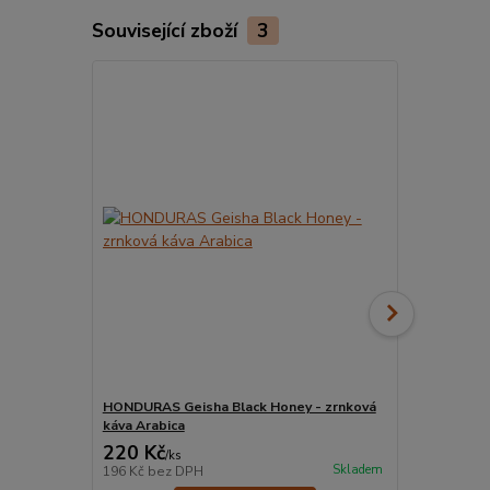
Související zboží
3
HONDURAS Geisha Black Honey - zrnková
HONDURAS G
káva Arabica
káva Arabic
220 Kč
220 Kč
/
ks
/
ks
Skladem
196 Kč
bez DPH
196 Kč
bez 