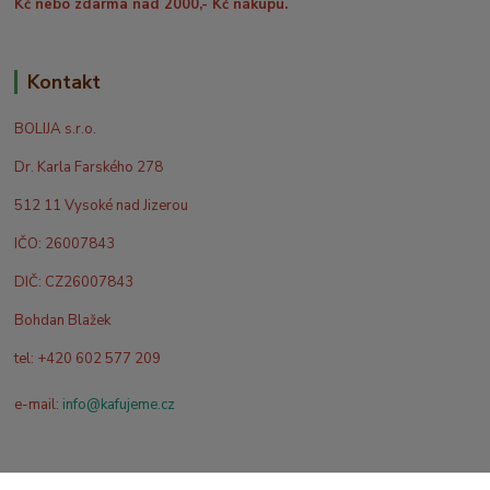
Kč nebo zdarma nad 2000,- Kč nákupu.
Kontakt
BOLIJA s.r.o.
Dr. Karla Farského 278
512 11 Vysoké nad Jizerou
IČO: 26007843
DIČ: CZ26007843
Bohdan Blažek
tel: +420 602 577 209
e-mail:
info@kafujeme.cz