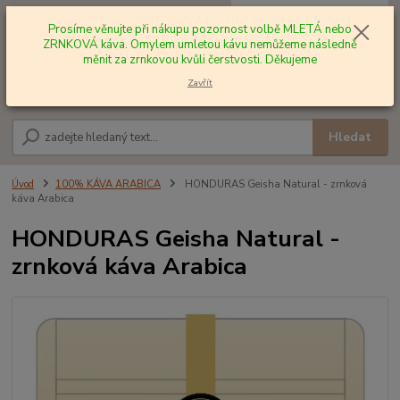
0
ks
+420 602 577 209
za
0,00 Kč
Prosíme věnujte při nákupu pozornost volbě MLETÁ nebo
ZRNKOVÁ káva. Omylem umletou kávu nemůžeme následně
měnit za zrnkovou kvůli čerstvosti. Děkujeme
Menu
Zavřít
Hledat
Úvod
100% KÁVA ARABICA
HONDURAS Geisha Natural - zrnková
káva Arabica
HONDURAS Geisha Natural -
zrnková káva Arabica