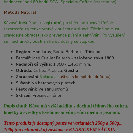
hodnocení nad 80 bodů SCA (Specialty Coffee Association).
Metoda Natural
Kávové třešně se sklízejí ručně, po sběru se kávové třešně
rozprostřou v tenké vrstvě k sušení na slunci. Třešně se musí
pravidelně obracet jako prevence plísní a zahnívání. Po vysušení
se mechanicky očistí zrnka od dužiny se slupkou.
Region:
Honduras, Santa Barbara - Trinidad
Farmář:
José Cuellar Fajardo -
založeno roku 1869
Nadmořská výška:
1.350 - 1.450 m.n.m.
Odrůda:
Coffea Arabica,
Geisha
Zpracování:
Natural
(suší se s kompletní dužinou)
Sušení:
Na betonových platech
Pěstování:
Ve stínu stromů
Sklizeň:
Prosinec - únor
Popis chuti:
Káva má vyšší aciditu s dochutí třtinového cukru,
limetky a švestky s květinovou vůní, vůní medu a jasmínu.
Tento produkt je dostupný pouze ve variantách 250g a 500g...
100g (na ochutnávku) zasíláme v KLASICKÉM SÁČKU.