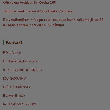
Oříškovna Vrchlabí Sv. Čecha 166
Jablonec nad Jizerou 426 Květinka V kopečku
Do vzdálenějších míst po celé republice levně zašleme již od 59,-
Kč nebo zdarma nad 2000,- Kč nákupu.
Kontakt
BOLIJA s.r.o.
Dr. Karla Farského 278
512 11 Vysoké nad Jizerou
IČO: 26007843
DIČ: CZ26007843
Bohdan Blažek
tel: +420 602 577 209