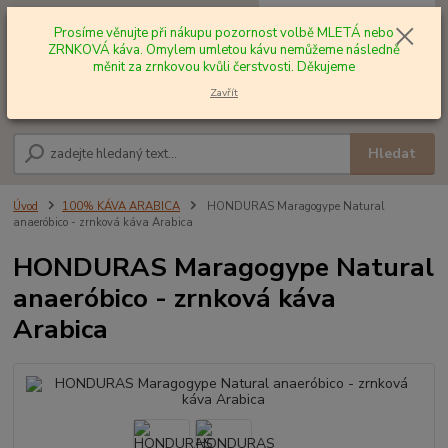
0
ks
+420 602 577 209
za
0,00 Kč
Prosíme věnujte při nákupu pozornost volbě MLETÁ nebo
ZRNKOVÁ káva. Omylem umletou kávu nemůžeme následně
měnit za zrnkovou kvůli čerstvosti. Děkujeme
Menu
Zavřít
Hledat
Úvod
100% KÁVA ARABICA
HONDURAS Maragogype Natural
anaeróbico - zrnková káva Arabica
HONDURAS Maragogype Natural
anaeróbico - zrnková káva
Arabica