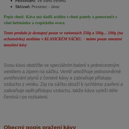
Pěstování:
Ve stínu stromů
Sklizeň:
Prosinec - únor
Popis chuti:
Káva má sladší aciditu s chutí panely a pomeranče s
vůní heřmánku a tropického ovoce.
Tento produkt je dostupný pouze ve variantách 250g a 500g... 100g (na
ochutnávku) zasíláme v KLASICKÉM SÁČKU. - máme pouze omezené
množství kávy
Svou
kávu obdržíte ve speciálním balení s jednocestným
ventilem a zipem na sáčku. Ventil
umožňuje j
ednosměrné
uvolňování plynů z čerstvé kávy a zabraňuje přístupu
vzduchu z venku. Zip na sáčku slouží k rychlému zavření a
zabraňuje opět přístupu vzduchu, takže káva vydrží déle
čerstvá i po rozbalení.
Obecný popis pražení kávy