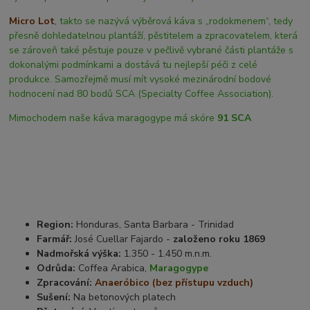
Micro Lot
,
takto se nazývá výběrová káva s „rodokmenem“, tedy
přesně dohledatelnou plantáží, pěstitelem a zpracovatelem, která
se zároveň také pěstuje pouze v pečlivě vybrané části plantáže s
dokonalými podmínkami a dostává tu nejlepší péči z celé
produkce. Samozřejmě musí mít vysoké mezinárodní bodové
hodnocení nad 80 bodů SCA (Specialty Coffee Association).
Mimochodem naše káva maragogype má skóre
91 SCA
Region:
Honduras, Santa Barbara - Trinidad
Farmář:
José Cuellar Fajardo -
založeno roku 1869
Nadmořská výška:
1.350 - 1.450 m.n.m.
Odrůda:
Coffea Arabica,
Maragogype
Zpracování:
Anaeróbico (bez přístupu vzduch)
Sušení:
Na betonových platech