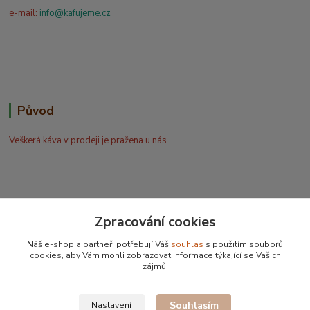
e-mail:
info@kafujeme.cz
Původ
Veškerá káva v prodeji je pražena u nás
Zpracování cookies
Bohdan Blažek
Náš e-shop a partneři potřebují Váš
souhlas
s použitím souborů
+420 602 577 209
cookies, aby Vám mohli zobrazovat informace týkající se Vašich
zájmů.
info@kafujeme.cz
Souhlasím
Nastavení