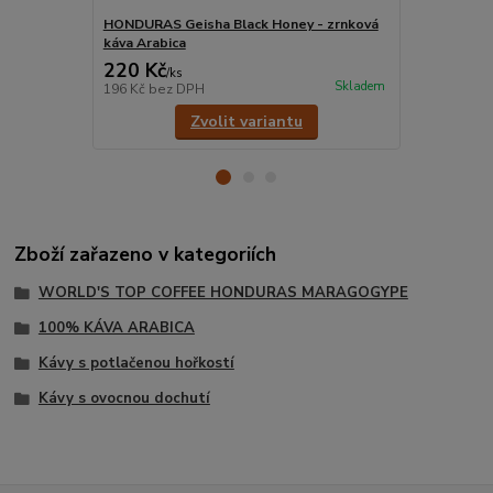
HONDURAS Geisha Black Honey - zrnková
HONDURAS Ge
káva Arabica
Arabica
220 Kč
220 Kč
/
ks
/
ks
Skladem
196 Kč
bez DPH
196 Kč
bez 
Zvolit variantu
Zboží zařazeno v kategoriích
WORLD'S TOP COFFEE HONDURAS MARAGOGYPE
100% KÁVA ARABICA
Kávy s potlačenou hořkostí
Kávy s ovocnou dochutí