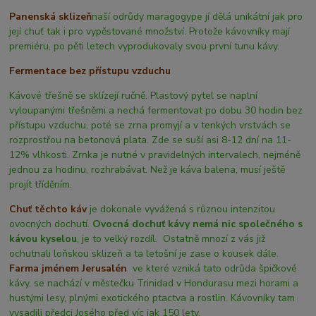
Panenská sklizeň
naší odrůdy maragogype jí dělá unikátní jak pro
její chuť tak i pro vypěstované množství. Protože kávovníky mají
premiéru, po pěti letech vyprodukovaly svou první tunu kávy.
Fermentace bez přístupu vzduchu
Kávové třešně se sklízejí ručně. Plastový pytel se naplní
vyloupanými třešněmi a nechá fermentovat po dobu 30 hodin bez
přístupu vzduchu, poté se zrna promyjí a v tenkých vrstvách se
rozprostřou na betonová plata. Zde se suší asi 8-12 dní na 11-
12% vlhkosti. Zrnka je nutné v pravidelných intervalech, nejméně
jednou za hodinu, rozhrabávat. Než je káva balena, musí ještě
projít tříděním.
Chuť těchto káv
je dokonale vyvážená s různou intenzitou
ovocných dochutí.
Ovocná dochuť kávy nemá nic společného s
kávou kyselou
, je to velký rozdíl. Ostatně mnozí z vás již
ochutnali loňskou sklizeň a ta letošní je zase o kousek dále.
Farma jménem Jerusalén
ve které vzniká tato odrůda špičkové
kávy, se nachází v městečku Trinidad v Hondurasu mezi horami a
hustými lesy, plnými exotického ptactva a rostlin. Kávovníky tam
vysadili předci Josého před víc jak 150 lety.