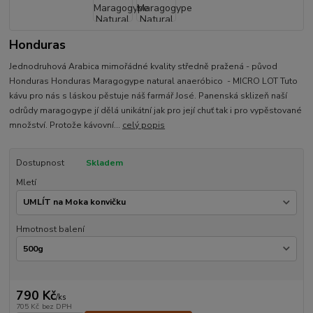
Honduras
Jednodruhová Arabica mimořádné kvality středně pražená - původ
Honduras Honduras Maragogype natural anaeróbico - MICRO LOT Tuto
kávu pro nás s láskou pěstuje náš farmář José. Panenská sklizeň naší
odrůdy maragogype jí dělá unikátní jak pro její chuť tak i pro vypěstované
množství. Protože kávovní...
celý popis
Dostupnost
Skladem
Mletí
Hmotnost balení
790 Kč
/
ks
705 Kč
bez DPH