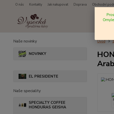
O nás
Kontakty
Jak nakupovat
Doprava
Obchodní pod
Pro
Omylem
Naše novinky
Úvod
HOND
NOVINKY
Arab
EL PRESIDENTE
Naše speciality
SPECIALTY COFFEE
HONDURAS GEISHA