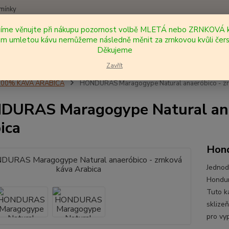
mínky
síme věnujte při nákupu pozornost volbě MLETÁ nebo ZRNKOVÁ k
Nevíte
 umletou kávu nemůžeme následně měnit za zrnkovou kvůli čers
Hledat
+420
Děkujeme
Zavřít
100% KÁVA ARABICA
HONDURAS Maragogype Natural anaeróbico - zrn
URAS Maragogype Natural anae
ica
Hon
Jednod
Hondur
Tuto k
sklizeň
pro vy