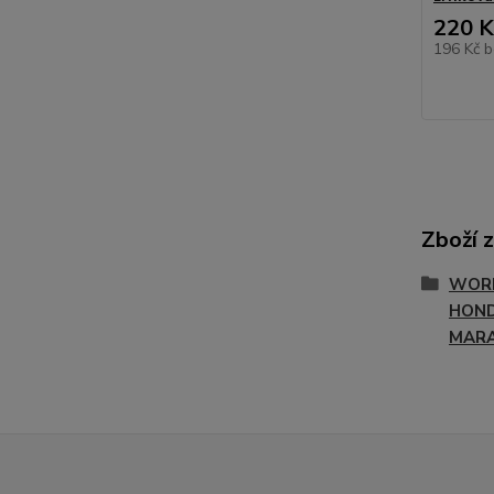
220 K
196 Kč
b
Zboží 
WORL
HON
MAR