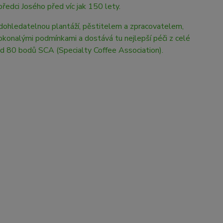
předci Josého před víc jak 150 lety.
ohledatelnou plantáží, pěstitelem a zpracovatelem,
okonalými podmínkami a dostává tu nejlepší péči z celé
d 80 bodů SCA (Specialty Coffee Association).