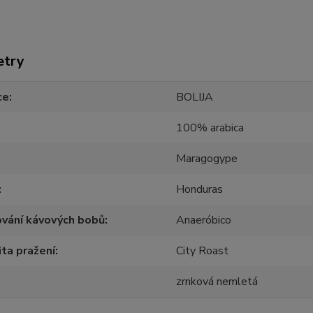
etry
ce
BOLIJA
100% arabica
Maragogype
Honduras
vání kávových bobů
Anaeróbico
ita pražení
City Roast
zrnková nemletá