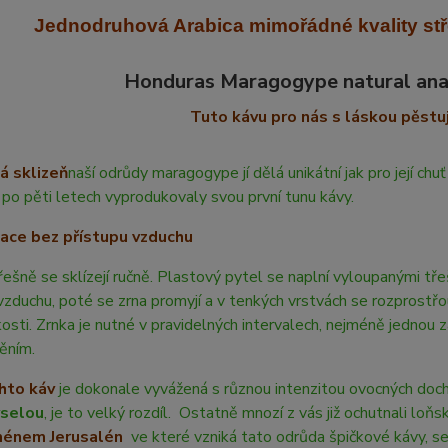
Jednodruhová Arabica mimořádné kvality st
Honduras Maragogype natural ana
Tuto kávu pro nás s láskou pěstuj
á sklizeň
naší odrůdy maragogype jí dělá unikátní jak pro její ch
 po pěti letech vyprodukovaly svou první tunu kávy.
ace bez přístupu vzduchu
ešně se sklízejí ručně. Plastový pytel se naplní vyloupanými t
vzduchu, poté se zrna promyjí a v tenkých vrstvách se rozprostřo
sti. Zrnka je nutné v pravidelných intervalech, nejméně jednou z
děním.
hto káv
je dokonale vyvážená s různou intenzitou ovocných doch
yselou
, je to velký rozdíl. Ostatně mnozí z vás již ochutnali loňs
ménem Jerusalén
ve které vzniká tato odrůda špičkové kávy, s