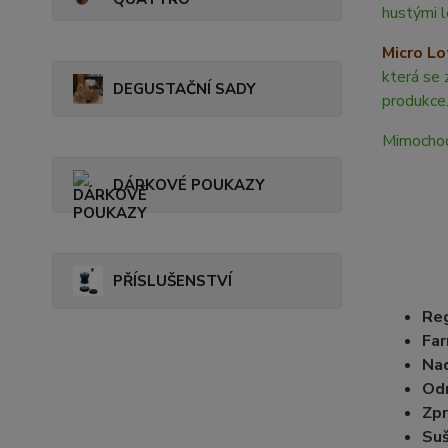
hustými l
Micro Lo
která se 
DEGUSTAČNÍ SADY
produkce
Mimochod
DÁRKOVÉ POUKAZY
PŘÍSLUŠENSTVÍ
Reg
Far
Na
Od
Zpr
Suš