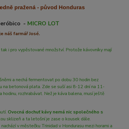
ředně praž
ená - původ Honduras
eróbico -
MICRO LOT
e náš farmář José.
uť tak i pro vypěstované množství. Protože kávovníky mají
řešněmi a nechá fermentovat po dobu 30 hodin bez
u na betonová plata. Zde se suší asi 8-12 dní na 11-
a hodinu, rozhrabávat. Než je káva balena, musí ještě
utí.
Ovocná dochuť kávy nemá nic společného s
kou sklizeň a ta letošní je zase o kousek dále.
e nachází v městečku Trinidad v Hondurasu mezi horami a