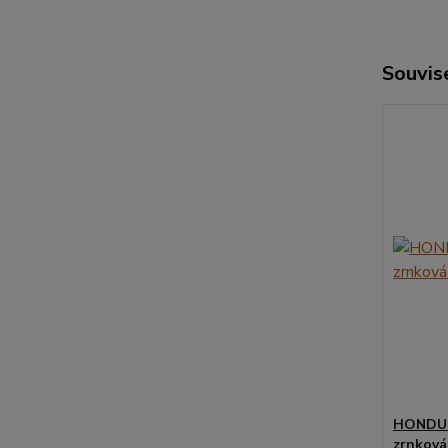
Souvise
HONDUR
zrnková