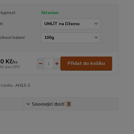
tupnost
Skladem
tí
tnost balení
0 Kč
/
ks
Přidat do košíku
 Kč
bez DPH
roduktu:
AH13-2
Související zboží
3