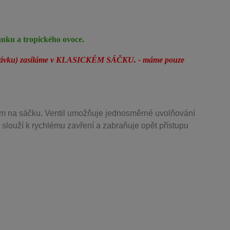
ánku a tropického ovoce.
chutnávku) zasíláme v KLASICKÉM SÁČKU. - máme pouze
m na sáčku. Ventil
umožňuje j
ednosměrné uvolňování
 slouží k rychlému zavření a zabraňuje opět přístupu