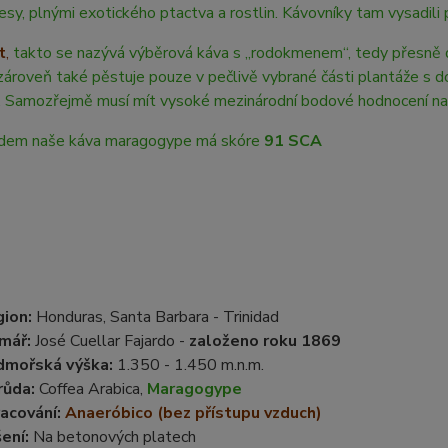
esy, plnými exotického ptactva a rostlin. Kávovníky tam vysadili 
t
,
takto se nazývá výběrová káva s „rodokmenem“, tedy přesně d
zároveň také pěstuje pouze v pečlivě vybrané části plantáže s d
. Samozřejmě musí mít vysoké mezinárodní bodové hodnocení na
em naše káva maragogype má skóre
91 SCA
ion:
Honduras, Santa Barbara - Trinidad
mář:
José Cuellar Fajardo -
založeno roku 1869
dmořská výška:
1.350 - 1.450 m.n.m.
růda:
Coffea Arabica,
Maragogype
acování:
Anaeróbico (bez přístupu vzduch)
ení:
Na betonových platech