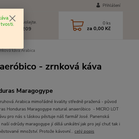
Přihlášení
áva.
 si rady? Zavolejte.
0
ks
tvosti.
za
0,00 Kč
 602 577 209
ková káva Arabica
róbico - zrnková káva
duras Maragogype
ruhová Arabica mimořádné kvality středně pražená - původ
as Honduras Maragogype natural anaeróbico - MICRO LOT
ávu pro nás s láskou pěstuje náš farmář José. Panenská
 naší odrůdy maragogype jí dělá unikátní jak pro její chuť tak i
pěstované množství. Protože kávovní...
celý popis