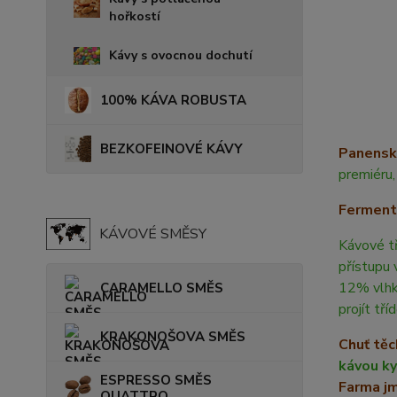
hořkostí
Kávy s ovocnou dochutí
100% KÁVA ROBUSTA
BEZKOFEINOVÉ KÁVY
Panensk
premiéru,
Ferment
KÁVOVÉ SMĚSY
Kávové tř
přístupu 
12% vlhko
CARAMELLO SMĚS
projít tří
KRAKONOŠOVA SMĚS
Chuť těc
kávou k
ESPRESSO SMĚS
Farma j
QUATTRO