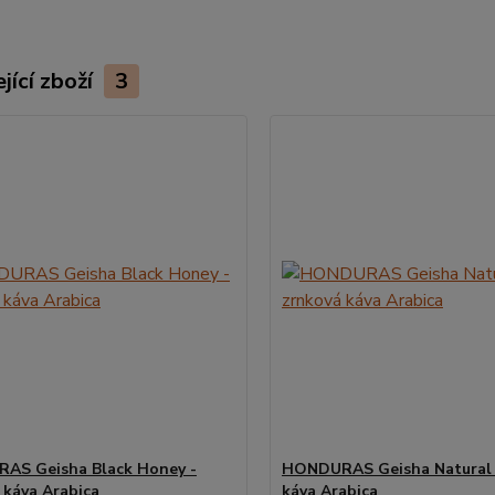
jící zboží
3
AS Geisha Black Honey -
HONDURAS Geisha Natural 
 káva Arabica
káva Arabica