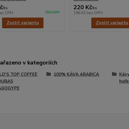
č
220 Kč
/
ks
/
ks
Skladem
ez DPH
196 Kč
bez DPH
Zvolit variantu
Zvolit variantu
zařazeno v kategoriích
D'S TOP COFFEE
100% KÁVA ARABICA
Kávy
DURAS
hořk
AGOGYPE