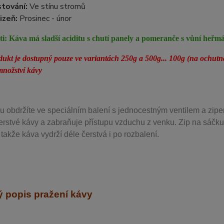
tování:
Ve stínu stromů
izeň:
Prosinec - únor
ti:
Káva má sladší aciditu s chutí panely a pomeranče s vůní heřm
dukt je dostupný pouze ve variantách 250g a 500g... 100g (na o
nožství kávy
u obdržíte ve speciálním balení s jednocestným ventilem a zipe
erstvé kávy a zabraňuje přístupu vzduchu z venku. Zip na sáčku
takže káva vydrží déle čerstvá i po rozbalení.
 popis pražení kávy