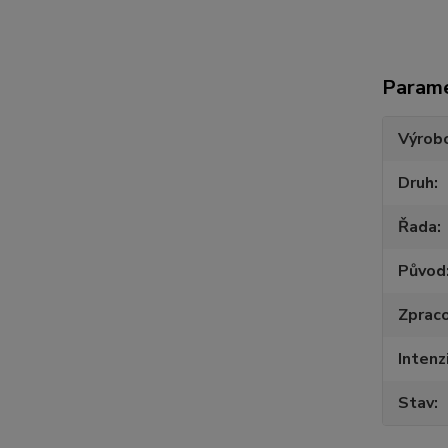
Param
Výrob
Druh
Řada
Původ
Zpraco
Intenz
Stav