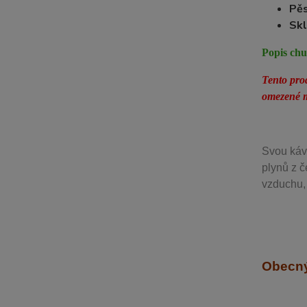
Pěs
Skl
Popis chu
Tento pro
omezené m
Svou
káv
plynů z č
vzduchu, 
Obecný