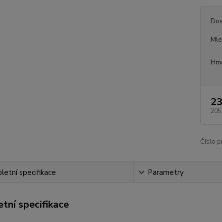
Dos
Mle
Hmo
23
205
Číslo p
etní specifikace
Parametry
tní specifikace