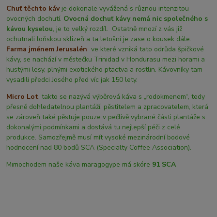
Chuť těchto káv
je dokonale vyvážená s různou intenzitou
ovocných dochutí.
Ovocná dochuť kávy nemá nic společného s
kávou kyselou
, je to velký rozdíl. Ostatně mnozí z vás již
ochutnali loňskou sklizeň a ta letošní je zase o kousek dále.
Farma jménem Jerusalén
ve které vzniká tato odrůda špičkové
kávy, se nachází v městečku Trinidad v Hondurasu mezi horami a
hustými lesy, plnými exotického ptactva a rostlin. Kávovníky tam
vysadili předci Josého před víc jak 150 lety.
Micro Lot
,
takto se nazývá výběrová káva s „rodokmenem“, tedy
přesně dohledatelnou plantáží, pěstitelem a zpracovatelem, která
se zároveň také pěstuje pouze v pečlivě vybrané části plantáže s
dokonalými podmínkami a dostává tu nejlepší péči z celé
produkce. Samozřejmě musí mít vysoké mezinárodní bodové
hodnocení nad 80 bodů SCA (Specialty Coffee Association).
Mimochodem naše káva maragogype má skóre
91 SCA