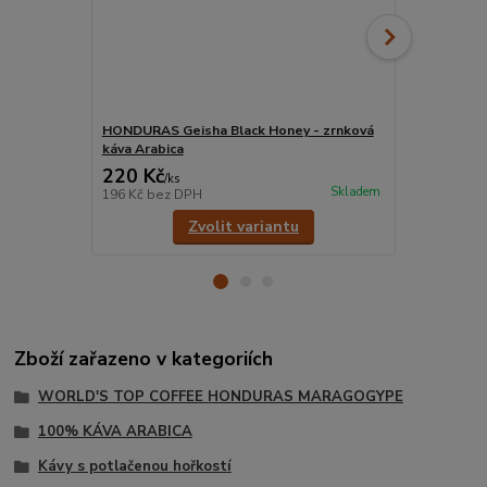
HONDURAS Geisha Black Honey - zrnková
HONDURAS Ge
káva Arabica
Arabica
220 Kč
220 Kč
/
ks
/
ks
Skladem
196 Kč
bez DPH
196 Kč
bez 
Zvolit variantu
Zboží zařazeno v kategoriích
WORLD'S TOP COFFEE HONDURAS MARAGOGYPE
100% KÁVA ARABICA
Kávy s potlačenou hořkostí