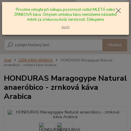
0
ks
+420 602 577 209
za
0,00 Kč
Prosíme věnujte při nákupu pozornost volbě MLETÁ nebo
ZRNKOVÁ káva. Omylem umletou kávu nemůžeme následně
měnit za zrnkovou kvůli čerstvosti. Děkujeme
Menu
Zavřít
Hledat
Úvod
100% KÁVA ARABICA
HONDURAS Maragogype Natural
anaeróbico - zrnková káva Arabica
HONDURAS Maragogype Natural
anaeróbico - zrnková káva
Arabica