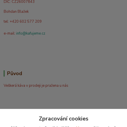
DIČ: CZ26007843
Bohdan Blažek
tel: +420 602 577 209
e-mail:
info@kafujeme.cz
Původ
Veškerá káva v prodeji je pražena u nás
Zpracování cookies
Bohdan Blažek