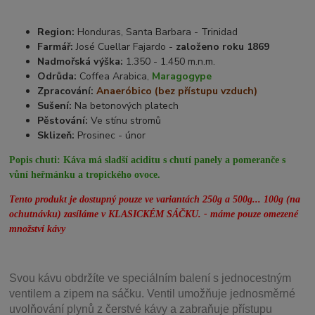
Region:
Honduras, Santa Barbara - Trinidad
Farmář:
José Cuellar Fajardo -
založeno roku 1869
Nadmořská výška:
1.350 - 1.450 m.n.m.
Odrůda:
Coffea Arabica,
Maragogype
Zpracování:
Anaeróbico (bez přístupu vzduch)
Sušení:
Na betonových platech
Pěstování:
Ve stínu stromů
Sklizeň:
Prosinec - únor
Popis chuti:
Káva má sladší aciditu s chutí panely a pomeranče s
vůní heřmánku a tropického ovoce.
Tento produkt je dostupný pouze ve variantách 250g a 500g... 100g (na
ochutnávku) zasíláme v KLASICKÉM SÁČKU. - máme pouze omezené
množství kávy
Svou
kávu obdržíte ve speciálním balení s jednocestným
ventilem a zipem na sáčku. Ventil
umožňuje j
ednosměrné
uvolňování plynů z čerstvé kávy a zabraňuje přístupu