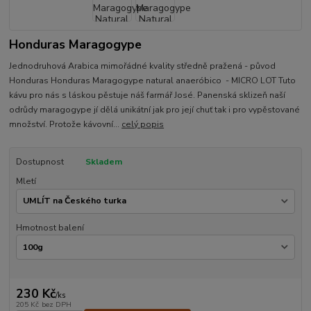
Honduras Maragogype
Jednodruhová Arabica mimořádné kvality středně pražená - původ
Honduras Honduras Maragogype natural anaeróbico - MICRO LOT Tuto
kávu pro nás s láskou pěstuje náš farmář José. Panenská sklizeň naší
odrůdy maragogype jí dělá unikátní jak pro její chuť tak i pro vypěstované
množství. Protože kávovní...
celý popis
Dostupnost
Skladem
Mletí
Hmotnost balení
230 Kč
/
ks
205 Kč
bez DPH