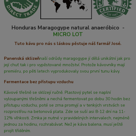
Honduras Maragogype natural anaeróbico -
MICRO LOT
Tuto kávu pro nás s láskou pěstuje náš farmář José.
Panenská sklizeň
naší odrůdy maragogype jí dělá unikátní jak pro
její chuť tak i pro vypěstované množství. Protože kávovníky mají
premiéru, po pěti letech vyprodukovaly svou první tunu kávy.
Fermentace bez přístupu vzduchu
Kávové třešně se sklízejí ručně. Plastový pytel se naplní
vyloupanými třešněmi a nechá fermentovat po dobu 30 hodin bez
přístupu vzduchu, poté se zrna promyjí a v tenkých vrstvách se
rozprostřou na betonová plata. Zde se suší asi 8-12 dní na 11-
12% vlhkosti. Zrnka je nutné v pravidelných intervalech, nejméně
jednou za hodinu, rozhrabávat. Než je káva balena, musí ještě
projít tříděním.