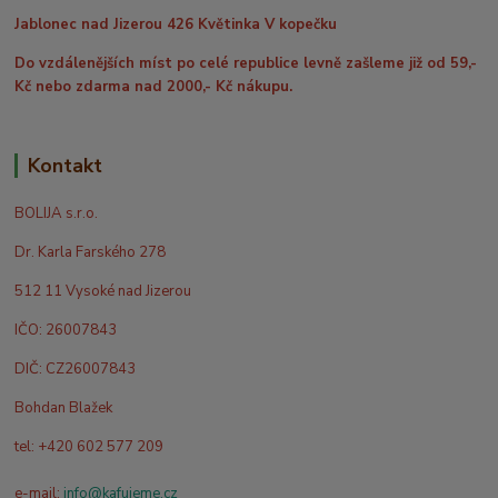
Jablonec nad Jizerou 426 Květinka V kopečku
Do vzdálenějších míst po celé republice levně zašleme již od 59,-
Kč nebo zdarma nad 2000,- Kč nákupu.
Kontakt
BOLIJA s.r.o.
Dr. Karla Farského 278
512 11 Vysoké nad Jizerou
IČO: 26007843
DIČ: CZ26007843
Bohdan Blažek
tel: +420 602 577 209
e-mail:
info@kafujeme.cz