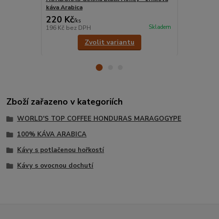
káva Arabica
Arabica
220 Kč
220 Kč
/
ks
/
ks
Skladem
196 Kč
bez DPH
196 Kč
bez 
Zvolit variantu
Zboží zařazeno v kategoriích
WORLD'S TOP COFFEE HONDURAS MARAGOGYPE
100% KÁVA ARABICA
Kávy s potlačenou hořkostí
Kávy s ovocnou dochutí