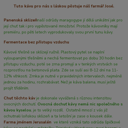
Tuto kávu pro nás s láskou pěstuje náš farmář José.
Panenská sklizeň
naší odrůdy maragogype jí dělá unikátní jak pro
její chuť tak i pro vypěstované množství. Protože kávovníky mají
premiéru, po pěti letech vyprodukovaly svou první tunu kávy.
Fermentace bez přístupu vzduchu
Kávové třešně se sklízejí ručně. Plastový pytel se naplní
vyloupanými třešněmi a nechá fermentovat po dobu 30 hodin bez
přístupu vzduchu, poté se zrna promyjí a v tenkých vrstvách se
rozprostřou na betonová plata. Zde se suší asi 8-12 dní na 11-
12% vlhkosti. Zrnka je nutné v pravidelných intervalech, nejméně
jednou za hodinu, rozhrabávat. Než je káva balena, musí ještě
projít tříděním.
Chuť těchto káv
je dokonale vyvážená s různou intenzitou
ovocných dochutí.
Ovocná dochuť kávy nemá nic společného s
kávou kyselou
, je to velký rozdíl. Ostatně mnozí z vás již
ochutnali loňskou sklizeň a ta letošní je zase o kousek dále.
Farma jménem Jerusalén
ve které vzniká tato odrůda špičkové