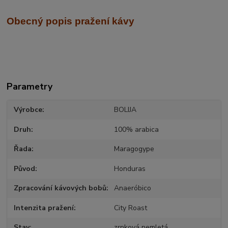
Obecný popis pražení kávy
Parametry
Výrobce
BOLIJA
Druh
100% arabica
Řada
Maragogype
Původ
Honduras
Zpracování kávových bobů
Anaeróbico
Intenzita pražení
City Roast
Stav
zrnková nemletá