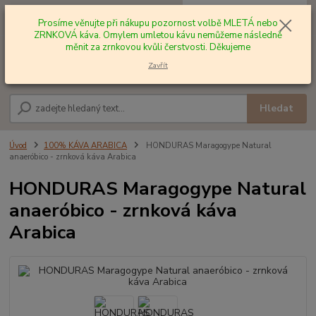
0
ks
+420 602 577 209
za
0,00 Kč
Prosíme věnujte při nákupu pozornost volbě MLETÁ nebo
ZRNKOVÁ káva. Omylem umletou kávu nemůžeme následně
měnit za zrnkovou kvůli čerstvosti. Děkujeme
Menu
Zavřít
Hledat
Úvod
100% KÁVA ARABICA
HONDURAS Maragogype Natural
anaeróbico - zrnková káva Arabica
HONDURAS Maragogype Natural
anaeróbico - zrnková káva
Arabica