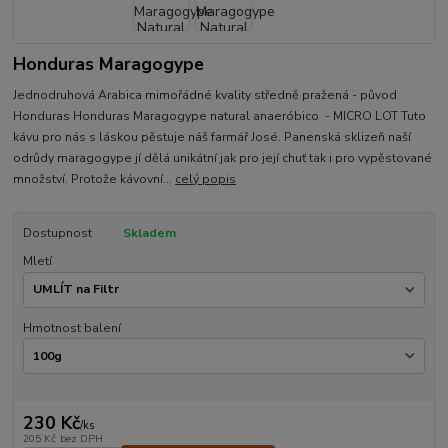
Honduras Maragogype
Jednodruhová Arabica mimořádné kvality středně pražená - původ
Honduras Honduras Maragogype natural anaeróbico - MICRO LOT Tuto
kávu pro nás s láskou pěstuje náš farmář José. Panenská sklizeň naší
odrůdy maragogype jí dělá unikátní jak pro její chuť tak i pro vypěstované
množství. Protože kávovní...
celý popis
Dostupnost
Skladem
Mletí
Hmotnost balení
230 Kč
/
ks
205 Kč
bez DPH