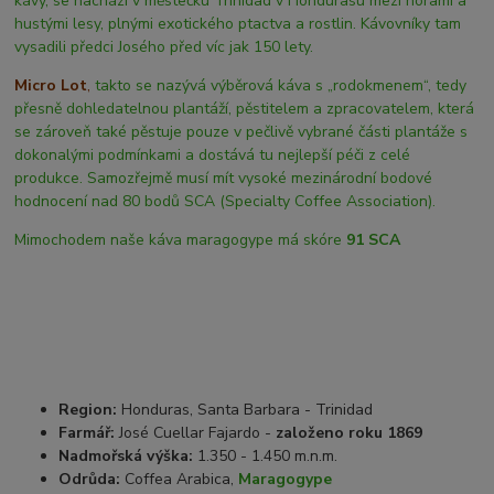
kávy, se nachází v městečku Trinidad v Hondurasu mezi horami a
hustými lesy, plnými exotického ptactva a rostlin. Kávovníky tam
vysadili předci Josého před víc jak 150 lety.
Micro Lot
,
takto se nazývá výběrová káva s „rodokmenem“, tedy
přesně dohledatelnou plantáží, pěstitelem a zpracovatelem, která
se zároveň také pěstuje pouze v pečlivě vybrané části plantáže s
dokonalými podmínkami a dostává tu nejlepší péči z celé
produkce. Samozřejmě musí mít vysoké mezinárodní bodové
hodnocení nad 80 bodů SCA (Specialty Coffee Association).
Mimochodem naše káva maragogype má skóre
91 SCA
Region:
Honduras, Santa Barbara - Trinidad
Farmář:
José Cuellar Fajardo -
založeno roku 1869
Nadmořská výška:
1.350 - 1.450 m.n.m.
Odrůda:
Coffea Arabica,
Maragogype