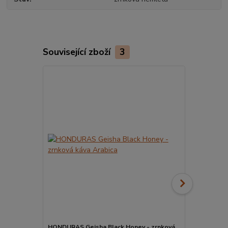
Související zboží
3
HONDURAS Geisha Black Honey - zrnková
HONDURAS Ge