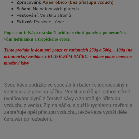
Zpracování:
Anaeróbico (bez přístupu vzduch)
Sušení:
Na betonových platech
Pěstování:
Ve stínu stromů
Sklizeň:
Prosinec - únor
Popis chuti:
Káva má sladší aciditu s chutí panely a pomeranče s
vůní heřmánku a tropického ovoce.
Tento produkt je dostupný pouze ve variantách 250g a 500g... 100g (na
ochutnávku) zasíláme v KLASICKÉM SÁČKU. - máme pouze omezené
množství kávy
Svou
kávu obdržíte ve speciálním balení s jednocestným
ventilem a zipem na sáčku. Ventil
umožňuje j
ednosměrné
uvolňování plynů z čerstvé kávy a zabraňuje přístupu
vzduchu z venku. Zip na sáčku slouží k rychlému zavření a
zabraňuje opět přístupu vzduchu, takže káva vydrží déle
čerstvá i po rozbalení.