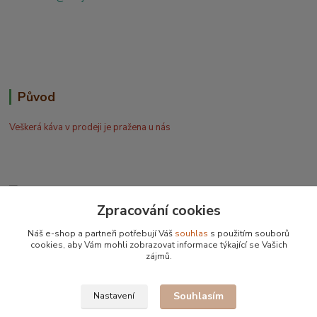
Původ
Veškerá káva v prodeji je pražena u nás
Zpracování cookies
Bohdan Blažek
Náš e-shop a partneři potřebují Váš
souhlas
s použitím souborů
+420 602 577 209
cookies, aby Vám mohli zobrazovat informace týkající se Vašich
zájmů.
info@kafujeme.cz
Souhlasím
Nastavení